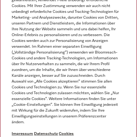
gewährleisten, verwendet Miele unbedingt erforderliche
Cookies. Mit Ihrer Zustimmung verwenden wir auch nicht
unbedingt erforderliche Cookies und Tracking-Technologien für
Marketing- und Analysezwecke, darunter Cookies von Dritten,
unseren Partnern und Dienstleistern, die Informationen über
Sprache
Ihre Nutzung der Website sammeln und uns dabei helfen, Ihr
Online-Erlebnis zu personalisieren und zu verbessern. Die
Cookies werden auch zur Personalisierung von Anzeigen
DEUTSCH
verwendet. Im Rahmen einer separaten Einwilligung
(„Vollständige Personalisierung“) verwenden wir Bloomreach-
Cookies und andere Tracking-Technologien, um Informationen
über Ihr Nutzerverhalten zu sammeln, die wir Ihrem Profil
zuordnen, um die Inhalte, die wir Ihnen über verschiedene
Kanäle anzeigen, besser auf Sie zuzuschneiden. Durch
Miele auf Youtube
Miele auf Instagram
Miele auf Facebook
Miele auf LinkedIn
Miele auf LinkedIn
Auswahl von „Alle Cookies akzeptieren“ stimmen Sie allen
Cookies und Technologien zu. Wenn Sie nur essenzielle
Cookies und Technologien zulassen möchten, wählen Sie „Nur
essenzielle Cookies“. Weitere Informationen finden Sie unter
„Cookie-Einstellungen“. Sie können Ihre Einwilligung jederzeit
mit Wirkung für die Zukunft widerrufen, indem Sie Ihre
Impressum
Einwilligungseinstellungen in unserem Präferenzcenter
ändern.
AGB
Datenschutz
Impressum
Datenschutz
Cookies