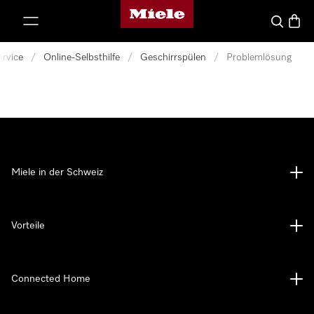
Miele-Homepage
nhalt springen
Suche
Waren
ervice
/
Online-Selbsthilfe
/
Geschirrspülen
/
Problemlösung
Miele in der Schweiz
Vorteile
Connected Home