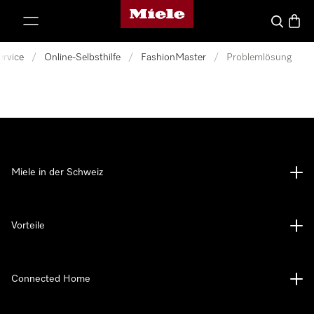
Miele-Homepage
nhalt springen
Suche
Waren
ervice
/
Online-Selbsthilfe
/
FashionMaster
/
Problemlösung
Miele in der Schweiz
Vorteile
Connected Home