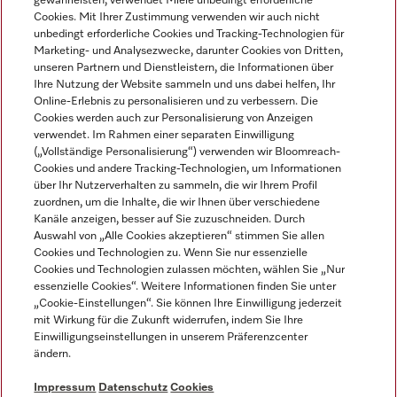
gewährleisten, verwendet Miele unbedingt erforderliche
Cookies. Mit Ihrer Zustimmung verwenden wir auch nicht
unbedingt erforderliche Cookies und Tracking-Technologien für
Marketing- und Analysezwecke, darunter Cookies von Dritten,
unseren Partnern und Dienstleistern, die Informationen über
Sprache
Ihre Nutzung der Website sammeln und uns dabei helfen, Ihr
Online-Erlebnis zu personalisieren und zu verbessern. Die
Cookies werden auch zur Personalisierung von Anzeigen
DEUTSCH
verwendet. Im Rahmen einer separaten Einwilligung
(„Vollständige Personalisierung“) verwenden wir Bloomreach-
Cookies und andere Tracking-Technologien, um Informationen
über Ihr Nutzerverhalten zu sammeln, die wir Ihrem Profil
zuordnen, um die Inhalte, die wir Ihnen über verschiedene
Kanäle anzeigen, besser auf Sie zuzuschneiden. Durch
Miele auf Youtube
Miele auf Instagram
Miele auf Facebook
Miele auf LinkedIn
Miele auf LinkedIn
Auswahl von „Alle Cookies akzeptieren“ stimmen Sie allen
Cookies und Technologien zu. Wenn Sie nur essenzielle
Cookies und Technologien zulassen möchten, wählen Sie „Nur
essenzielle Cookies“. Weitere Informationen finden Sie unter
„Cookie-Einstellungen“. Sie können Ihre Einwilligung jederzeit
mit Wirkung für die Zukunft widerrufen, indem Sie Ihre
Impressum
Einwilligungseinstellungen in unserem Präferenzcenter
ändern.
AGB
Datenschutz
Impressum
Datenschutz
Cookies