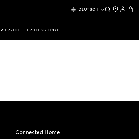
Suche
Händlersuche
Mein Kon
Waren
DEUTSCH
SERVICE
PROFESSIONAL
•
Connected Home