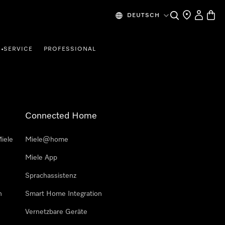
Suche
Händlersuche
Mein Kon
Waren
DEUTSCH
SERVICE
PROFESSIONAL
•
Connected Home
iele
Miele@home
Miele App
Sprachassistenz
n
Smart Home Integration
Vernetzbare Geräte