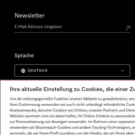
Newsletter
Sprache
DEUTSCH
Ihre aktuelle Einstellung zu Cookies, die einer
Um die ordnungsgemäße Funktion unserer Website zu gewährleisten, verw
Ihrer Zustimmung verwenden wir auch nicht unbedingt erforderliche Cook
Analysezwecke, darunter Cookies von Dritten, unseren Partnern und Dienst
Website sammeln und uns dabei helfen, Ihr Online-Erlebnis zu personalis
zur Personalisierung von Anzeigen verwendet. Im Rahmen einer separaten E
verwenden wir Bloomreach-Cookies und andere Tracking-Technologien, um
sammeln, die wir Ihrem Profil zuordnen, um die Inhalte, die wir Ihnen übe