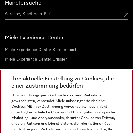
Händlersuche
Miele Experience Center
Miele Experience Center Spreitenbach
Miele Experience Center Crissier
Ihre aktuelle Einstellung zu Cookies, die
Newsletter
einer Zustimmung bedürfen
Um die ordnungsgemäße Funktion unserer Website zu
gewährleisten, verwendet Miele unbedingt erforderliche
Cookies. Mit Ihrer Zustimmung verwenden wir auch nicht
unbedingt erforderliche Cookies und Tracking-Technologien für
Marketing- und Analysezwecke, darunter Cookies von Dritten,
unseren Partnern und Dienstleistern, die Informationen über
Sprache
Ihre Nutzung der Website sammeln und uns dabei helfen, Ihr