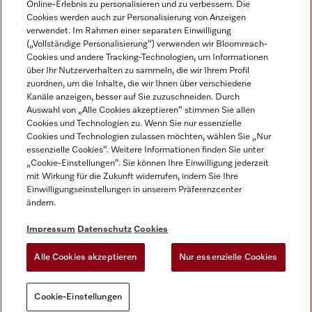
Online-Erlebnis zu personalisieren und zu verbessern. Die
Cookies werden auch zur Personalisierung von Anzeigen
DEUTSCH
verwendet. Im Rahmen einer separaten Einwilligung
(„Vollständige Personalisierung“) verwenden wir Bloomreach-
Cookies und andere Tracking-Technologien, um Informationen
über Ihr Nutzerverhalten zu sammeln, die wir Ihrem Profil
zuordnen, um die Inhalte, die wir Ihnen über verschiedene
Kanäle anzeigen, besser auf Sie zuzuschneiden. Durch
Miele auf Youtube
Miele auf Instagram
Miele auf Facebook
Miele auf LinkedIn
Miele auf LinkedIn
Auswahl von „Alle Cookies akzeptieren“ stimmen Sie allen
Cookies und Technologien zu. Wenn Sie nur essenzielle
Cookies und Technologien zulassen möchten, wählen Sie „Nur
essenzielle Cookies“. Weitere Informationen finden Sie unter
„Cookie-Einstellungen“. Sie können Ihre Einwilligung jederzeit
mit Wirkung für die Zukunft widerrufen, indem Sie Ihre
Impressum
Einwilligungseinstellungen in unserem Präferenzcenter
ändern.
AGB
Datenschutz
Impressum
Datenschutz
Cookies
Nutzungsbedigungen
Alle Cookies akzeptieren
Nur essenzielle Cookies
Cookie-Einstellungen
Cookie-Einstellungen