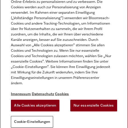
Online-Erlebnis zu personalisieren und zu verbessern. Die
Cookies werden auch zur Personalisierung von Anzeigen
DEUTSCH
verwendet. Im Rahmen einer separaten Einwilligung
(„Vollständige Personalisierung“) verwenden wir Bloomreach-
Cookies und andere Tracking-Technologien, um Informationen
über Ihr Nutzerverhalten zu sammeln, die wir Ihrem Profil
zuordnen, um die Inhalte, die wir Ihnen über verschiedene
Kanäle anzeigen, besser auf Sie zuzuschneiden. Durch
Miele auf Youtube
Miele auf Instagram
Miele auf Facebook
Miele auf LinkedIn
Miele auf LinkedIn
Auswahl von „Alle Cookies akzeptieren“ stimmen Sie allen
Cookies und Technologien zu. Wenn Sie nur essenzielle
Cookies und Technologien zulassen möchten, wählen Sie „Nur
essenzielle Cookies“. Weitere Informationen finden Sie unter
„Cookie-Einstellungen“. Sie können Ihre Einwilligung jederzeit
mit Wirkung für die Zukunft widerrufen, indem Sie Ihre
Impressum
Einwilligungseinstellungen in unserem Präferenzcenter
ändern.
AGB
Datenschutz
Impressum
Datenschutz
Cookies
Nutzungsbedigungen
Alle Cookies akzeptieren
Nur essenzielle Cookies
Cookie-Einstellungen
Cookie-Einstellungen