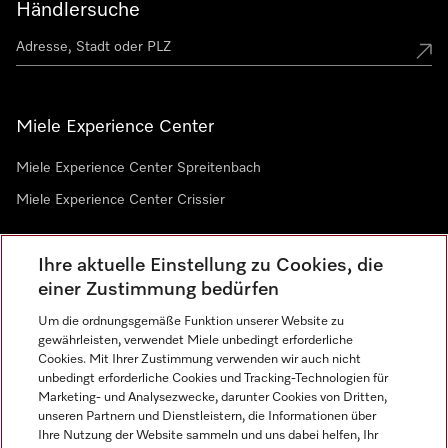
Händlersuche
Miele Experience Center
Miele Experience Center Spreitenbach
Miele Experience Center Crissier
Ihre aktuelle Einstellung zu Cookies, die
Newsletter
einer Zustimmung bedürfen
Um die ordnungsgemäße Funktion unserer Website zu
gewährleisten, verwendet Miele unbedingt erforderliche
Cookies. Mit Ihrer Zustimmung verwenden wir auch nicht
unbedingt erforderliche Cookies und Tracking-Technologien für
Marketing- und Analysezwecke, darunter Cookies von Dritten,
unseren Partnern und Dienstleistern, die Informationen über
Sprache
Ihre Nutzung der Website sammeln und uns dabei helfen, Ihr