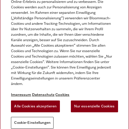
Online-Erlebnis zu personalisieren und zu verbessern. Die
Cookies werden auch zur Personalisierung von Anzeigen
DEUTSCH
verwendet. Im Rahmen einer separaten Einwilligung
(„Vollständige Personalisierung“) verwenden wir Bloomreach-
Cookies und andere Tracking-Technologien, um Informationen
über Ihr Nutzerverhalten zu sammeln, die wir Ihrem Profil
zuordnen, um die Inhalte, die wir Ihnen über verschiedene
Kanäle anzeigen, besser auf Sie zuzuschneiden. Durch
Miele auf Youtube
Miele auf Instagram
Miele auf Facebook
Miele auf LinkedIn
Miele auf LinkedIn
Auswahl von „Alle Cookies akzeptieren“ stimmen Sie allen
Cookies und Technologien zu. Wenn Sie nur essenzielle
Cookies und Technologien zulassen möchten, wählen Sie „Nur
essenzielle Cookies“. Weitere Informationen finden Sie unter
„Cookie-Einstellungen“. Sie können Ihre Einwilligung jederzeit
mit Wirkung für die Zukunft widerrufen, indem Sie Ihre
Impressum
Einwilligungseinstellungen in unserem Präferenzcenter
ändern.
AGB
Datenschutz
Impressum
Datenschutz
Cookies
Nutzungsbedigungen
Alle Cookies akzeptieren
Nur essenzielle Cookies
Cookie-Einstellungen
Cookie-Einstellungen