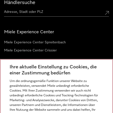
Händlersuche
Miele Experience Center
Miele Experience Center Spreitenbach
Miele Experience Center Crissier
Ihre aktuelle Einstellung zu Cookies, die
Newsletter
einer Zustimmung bedürfen
Um die ordnungsgemäße Funktion unserer Website zu
gewährleisten, verwendet Miele unbedingt erforderliche
Cookies. Mit Ihrer Zustimmung verwenden wir auch nicht
unbedingt erforderliche Cookies und Tracking-Technologien für
Marketing- und Analysezwecke, darunter Cookies von Dritten,
unseren Partnern und Dienstleistern, die Informationen über
Sprache
Ihre Nutzung der Website sammeln und uns dabei helfen, Ihr