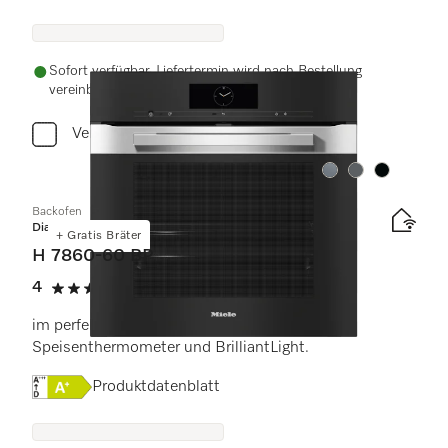
Sofort verfügbar. Liefertermin wird nach Bestellung
vereinbart.
Vergleichen
Farbe:
Farbe:
Farbe:
Backofen
Diamond
+ Gratis Bräter
H 7860-60 BP
4
(1 Bewertung)
4 von 5 Sternen
im perfekt kombinierbaren Design mit
Speisenthermometer und BrilliantLight.
Onlinelabel Image, Energielabel
Produktdatenblatt