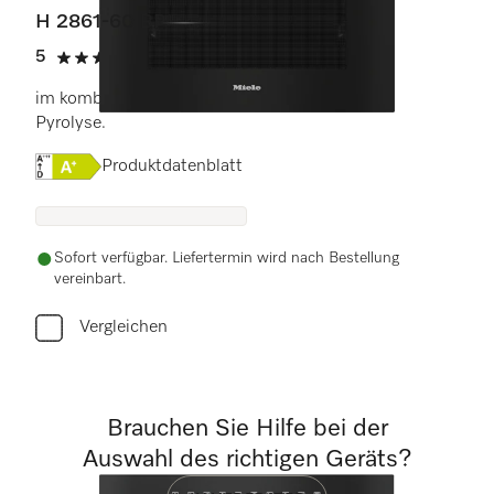
H 2861-60 BP
5
(3 Bewertungen)
5 von 5 Sternen
im kombinierbaren Design mit Vernetzung und
Pyrolyse.
Onlinelabel Image, Energielabel
Produktdatenblatt
Sofort verfügbar. Liefertermin wird nach Bestellung
vereinbart.
Vergleichen
Brauchen Sie Hilfe bei der
Auswahl des richtigen Geräts?