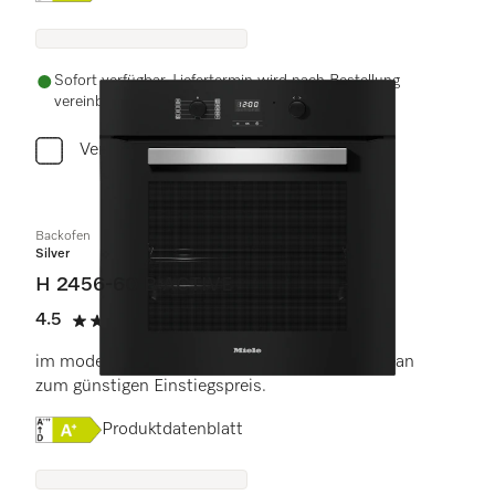
Sofort verfügbar. Liefertermin wird nach Bestellung
vereinbart.
Vergleichen
Backofen
Silver
H 2456-60 B ACTIVE
4.5
(2 Bewertungen)
4.5 von 5 Sternen
im modernen Design mit Timer und PerfectClean
zum günstigen Einstiegspreis.
Onlinelabel Image, Energielabel
Produktdatenblatt