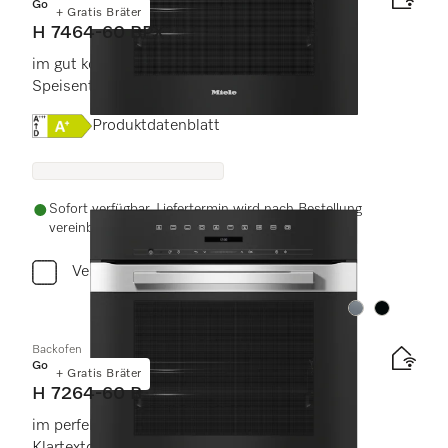
Gold
+ Gratis Bräter
H 7464-60 BPX
im gut kombinierbaren Design mit
Speisenthermometer und LED-Beleuchtung.
Onlinelabel Image, Energielabel
Produktdatenblatt
Sofort verfügbar. Liefertermin wird nach Bestellung
vereinbart.
Vergleichen
Farbe:
Farbe:
Backofen
Gold
+ Gratis Bräter
H 7264-60 B
im perfekt kombinierbaren Design mit