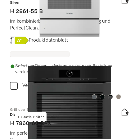
Silver
H 2861-55 B
im kombinierbaren Design mit Vernetzung und
PerfectClean.
Onlinelabel Image, Energielabel
Produktdatenblatt
Sofort verfügbar. Liefertermin wird nach Bestellung
vereinbart.
Vergleichen
Farbe:
Farbe:
Farbe:
Farbe:
Griffloser Backofen
Diamond
+ Gratis Bräter
H 7860-60 BPX
im perfekt kombinierbaren Design mit