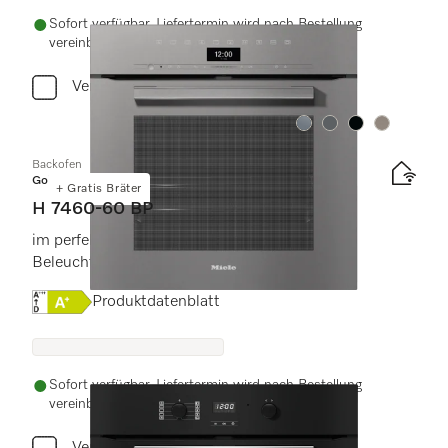
Sofort verfügbar. Liefertermin wird nach Bestellung
vereinbart.
Vergleichen
Farbe:
Farbe:
Farbe:
Farbe:
Backofen
Gold
+ Gratis Bräter
H 7460-60 BP
im perfekt kombinierbaren Design mit LED-
Beleuchtung und Pyrolyse.
Onlinelabel Image, Energielabel
Produktdatenblatt
Sofort verfügbar. Liefertermin wird nach Bestellung
vereinbart.