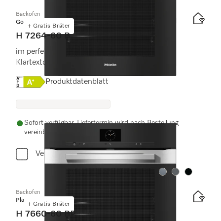
Backofen
Gold
+ Gratis Bräter
H 7264-60 B
im perfekt kombinierbaren Design mit
Klartextdisplay und PerfectClean.
Onlinelabel Image, Energielabel
Produktdatenblatt
Sofort verfügbar. Liefertermin wird nach Bestellung
vereinbart.
Vergleichen
Farbe:
Farbe:
Farbe:
Backofen
Platinum
+ Gratis Bräter
H 7660-60 BP