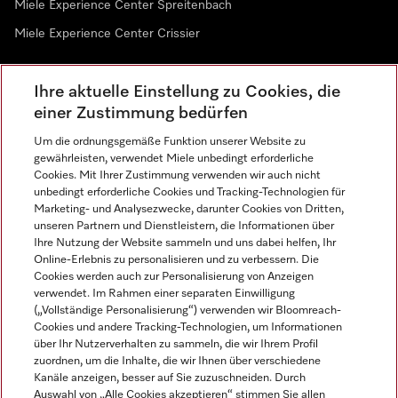
Miele Experience Center Spreitenbach
Miele Experience Center Crissier
Ihre aktuelle Einstellung zu Cookies, die
Newsletter
einer Zustimmung bedürfen
Um die ordnungsgemäße Funktion unserer Website zu
gewährleisten, verwendet Miele unbedingt erforderliche
Cookies. Mit Ihrer Zustimmung verwenden wir auch nicht
unbedingt erforderliche Cookies und Tracking-Technologien für
Marketing- und Analysezwecke, darunter Cookies von Dritten,
unseren Partnern und Dienstleistern, die Informationen über
Sprache
Ihre Nutzung der Website sammeln und uns dabei helfen, Ihr
Online-Erlebnis zu personalisieren und zu verbessern. Die
Cookies werden auch zur Personalisierung von Anzeigen
DEUTSCH
verwendet. Im Rahmen einer separaten Einwilligung
(„Vollständige Personalisierung“) verwenden wir Bloomreach-
Cookies und andere Tracking-Technologien, um Informationen
über Ihr Nutzerverhalten zu sammeln, die wir Ihrem Profil
zuordnen, um die Inhalte, die wir Ihnen über verschiedene
Kanäle anzeigen, besser auf Sie zuzuschneiden. Durch
Miele auf Youtube
Miele auf Instagram
Miele auf Facebook
Miele auf LinkedIn
Miele auf LinkedIn
Auswahl von „Alle Cookies akzeptieren“ stimmen Sie allen