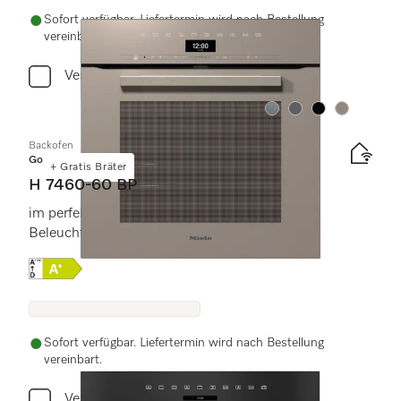
Sofort verfügbar. Liefertermin wird nach Bestellung
vereinbart.
Vergleichen
Farbe:
Farbe:
Farbe:
Farbe:
Backofen
Gold
+ Gratis Bräter
H 7460-60 BP
im perfekt kombinierbaren Design mit LED-
Beleuchtung und Pyrolyse.
Onlinelabel Image, Energielabel
Sofort verfügbar. Liefertermin wird nach Bestellung
vereinbart.
Vergleichen