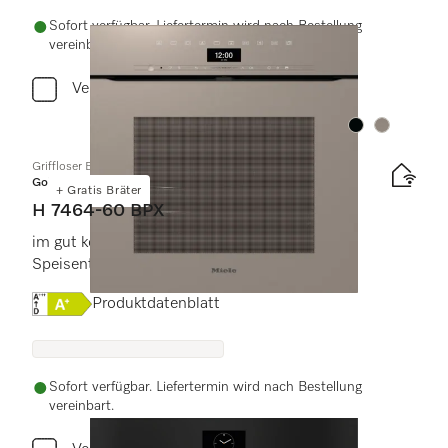
Sofort verfügbar. Liefertermin wird nach Bestellung
vereinbart.
Vergleichen
Farbe:
Farbe:
Griffloser Backofen
Gold
+ Gratis Bräter
H 7464-60 BPX
im gut kombinierbaren Design mit
Speisenthermometer und LED-Beleuchtung.
Onlinelabel Image, Energielabel
Produktdatenblatt
Sofort verfügbar. Liefertermin wird nach Bestellung
vereinbart.