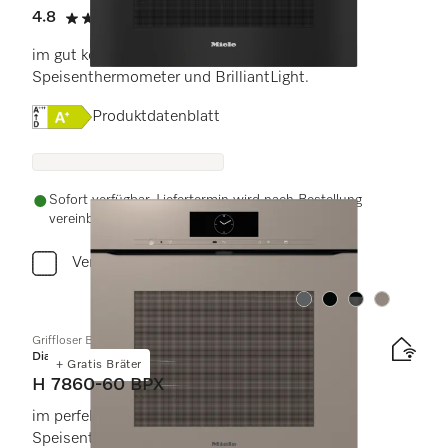
4.8
(4 Bewertungen)
4.8 von 5 Sternen
im gut kombinierbaren Design mit
Speisenthermometer und BrilliantLight.
Onlinelabel Image, Energielabel
Produktdatenblatt
Sofort verfügbar. Liefertermin wird nach Bestellung
vereinbart.
Vergleichen
Farbe:
Farbe:
Farbe:
Farbe:
Griffloser Backofen
Diamond
+ Gratis Bräter
H 7860-60 BPX
im perfekt kombinierbaren Design mit
Speisenthermometer und BrilliantLight.