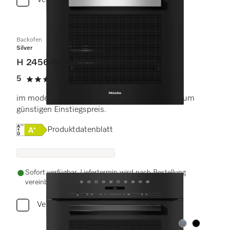
Vergleichen
Backofen
Silver
H 2456-60 BP ACTIVE
5
(1 Bewertung)
5 von 5 Sternen
im modernen Design mit Timer und Pyrolyse zum
günstigen Einstiegspreis.
Onlinelabel Image, Energielabel
Produktdatenblatt
Sofort verfügbar. Liefertermin wird nach Bestellung
vereinbart.
Vergleichen
Farbe:
Farbe: