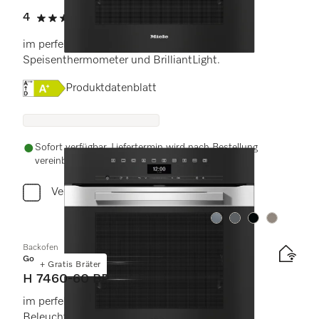
4
(1 Bewertung)
4 von 5 Sternen
im perfekt kombinierbaren Design mit
Speisenthermometer und BrilliantLight.
Onlinelabel Image, Energielabel
Produktdatenblatt
Sofort verfügbar. Liefertermin wird nach Bestellung
vereinbart.
Vergleichen
Farbe:
Farbe:
Farbe:
Farbe:
Backofen
Gold
+ Gratis Bräter
H 7460-60 BP
im perfekt kombinierbaren Design mit LED-
Beleuchtung und Pyrolyse.