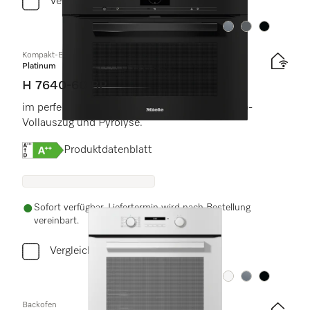
Vergleichen
Farbe:
Farbe:
Farbe:
Kompakt-Backofen
Platinum
H 7640-60 BP
im perfekt kombinierbaren Design mit FlexiClip-
Vollauszug und Pyrolyse.
Onlinelabel Image, Energielabel
Produktdatenblatt
Sofort verfügbar. Liefertermin wird nach Bestellung
vereinbart.
Vergleichen
Farbe:
Farbe:
Farbe:
Backofen