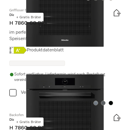
Griffloser Backofen
Diamond
+ Gratis Bräter
H 7860-60 BPX
im perfekt kombinierbaren Design mit
Speisenthermometer und BrilliantLight.
Onlinelabel Image, Energielabel
Produktdatenblatt
Sofort verfügbar. Liefertermin wird nach Bestellung
vereinbart.
Vergleichen
Farbe:
Farbe:
Farbe:
Backofen
Diamond
+ Gratis Bräter
H 7860-60 BP