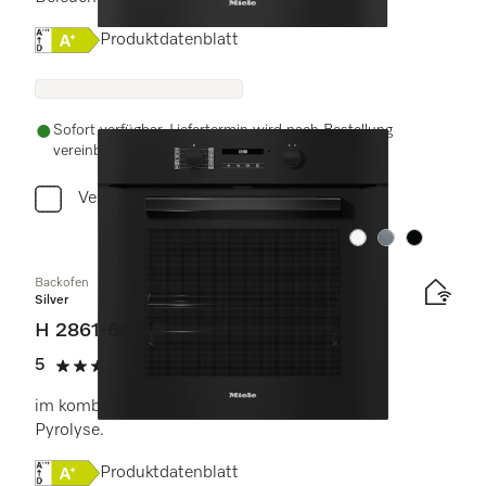
Onlinelabel Image, Energielabel
Produktdatenblatt
Sofort verfügbar. Liefertermin wird nach Bestellung
vereinbart.
Vergleichen
Farbe:
Farbe:
Farbe:
Backofen
Silver
H 2861-60 BP
5
(3 Bewertungen)
5 von 5 Sternen
im kombinierbaren Design mit Vernetzung und
Pyrolyse.
Onlinelabel Image, Energielabel
Produktdatenblatt