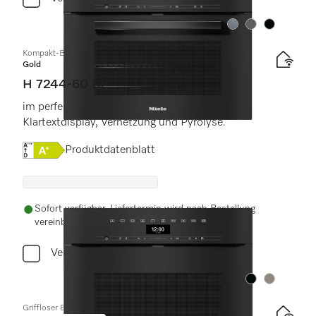
Farbe:
Farbe:
Farbe:
Kompakt-Backofen
Gold
H 7244-60 BP
im perfekt kombinierbaren Design mit
Klartextdisplay, Vernetzung und Pyrolyse.
Onlinelabel Image, Energielabel
Produktdatenblatt
Sofort verfügbar. Liefertermin wird nach Bestellung
vereinbart.
Vergleichen
Farbe:
Farbe:
Griffloser Backofen