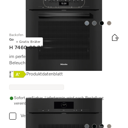
KAUFBERATER
Farbe:
Farbe:
Farbe:
Farbe:
Backofen
Gold
+ Gratis Bräter
H 7460-60 BP
im perfekt kombinierbaren Design mit LED-
Beleuchtung und Pyrolyse.
Onlinelabel Image, Energielabel
Produktdatenblatt
Sofort verfügbar. Liefertermin wird nach Bestellung
vereinbart.
Vergleichen
Farbe:
Farbe:
Farbe:
Farbe: