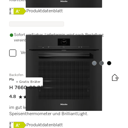
Klartextdisplay und PerfectClean.
Onlinelabel Image, Energielabel
Produktdatenblatt
Sofort verfügbar. Liefertermin wird nach Bestellung
vereinbart.
Vergleichen
Farbe:
Farbe:
Farbe:
Backofen
Platinum
+ Gratis Bräter
H 7660-60 BP
4.8
(4 Bewertungen)
4.8 von 5 Sternen
im gut kombinierbaren Design mit
Speisenthermometer und BrilliantLight.
Onlinelabel Image, Energielabel
Produktdatenblatt