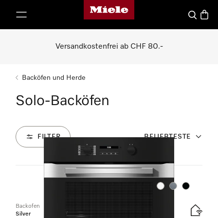
Miele-Homepage
nhalt springen
Suche
Waren
Versandkostenfrei ab CHF 80.-
Backöfen und Herde
Solo-Backöfen
FILTER
BELIEBTESTE
54
Produkte
Farbe:
Farbe:
Farbe:
Backofen
Silver