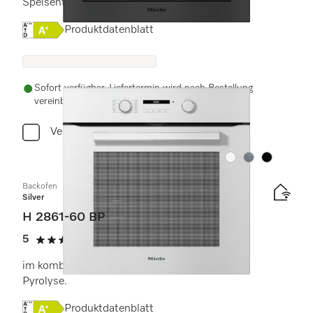
Speisenthermometer und BrilliantLight.
Onlinelabel Image, Energielabel
Produktdatenblatt
Sofort verfügbar. Liefertermin wird nach Bestellung
vereinbart.
Vergleichen
Farbe:
Farbe:
Farbe:
Backofen
Silver
H 2861-60 BP
5
(3 Bewertungen)
5 von 5 Sternen
im kombinierbaren Design mit Vernetzung und
Pyrolyse.
Onlinelabel Image, Energielabel
Produktdatenblatt