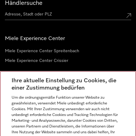
Händlersuche
Miele Experience Center
Miele Experience Center Spreitenbach
Miele Experience Center Crissier
Ihre aktuelle Einstellung zu Cookies, die
Newsletter
einer Zustimmung bedürfen
Um die ordnungsgemäße Funktion unserer Website zu
gewährleisten, verwendet Miele unbedingt erforderliche
Cookies. Mit Ihrer Zustimmung verwenden wir auch nicht
unbedingt erforderliche Cookies und Tracking-Technologien für
Marketing- und Analysezwecke, darunter Cookies von Dritten,
unseren Partnern und Dienstleistern, die Informationen über
Sprache
Ihre Nutzung der Website sammeln und uns dabei helfen, Ihr