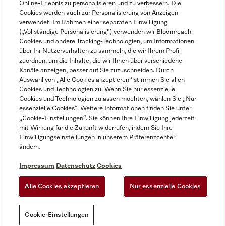
Online-Erlebnis zu personalisieren und zu verbessern. Die
Cookies werden auch zur Personalisierung von Anzeigen
DEUTSCH
verwendet. Im Rahmen einer separaten Einwilligung
(„Vollständige Personalisierung“) verwenden wir Bloomreach-
Cookies und andere Tracking-Technologien, um Informationen
über Ihr Nutzerverhalten zu sammeln, die wir Ihrem Profil
zuordnen, um die Inhalte, die wir Ihnen über verschiedene
Kanäle anzeigen, besser auf Sie zuzuschneiden. Durch
Miele auf Youtube
Miele auf Instagram
Miele auf Facebook
Miele auf LinkedIn
Miele auf LinkedIn
Auswahl von „Alle Cookies akzeptieren“ stimmen Sie allen
Cookies und Technologien zu. Wenn Sie nur essenzielle
Cookies und Technologien zulassen möchten, wählen Sie „Nur
essenzielle Cookies“. Weitere Informationen finden Sie unter
„Cookie-Einstellungen“. Sie können Ihre Einwilligung jederzeit
mit Wirkung für die Zukunft widerrufen, indem Sie Ihre
Impressum
Einwilligungseinstellungen in unserem Präferenzcenter
ändern.
AGB
Datenschutz
Impressum
Datenschutz
Cookies
Nutzungsbedigungen
Alle Cookies akzeptieren
Nur essenzielle Cookies
Cookie-Einstellungen
Cookie-Einstellungen