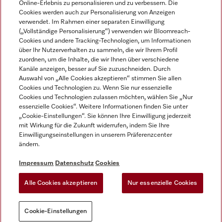
Online-Erlebnis zu personalisieren und zu verbessern. Die
Cookies werden auch zur Personalisierung von Anzeigen
DEUTSCH
verwendet. Im Rahmen einer separaten Einwilligung
(„Vollständige Personalisierung“) verwenden wir Bloomreach-
Cookies und andere Tracking-Technologien, um Informationen
über Ihr Nutzerverhalten zu sammeln, die wir Ihrem Profil
zuordnen, um die Inhalte, die wir Ihnen über verschiedene
Kanäle anzeigen, besser auf Sie zuzuschneiden. Durch
Miele auf Youtube
Miele auf Instagram
Miele auf Facebook
Miele auf LinkedIn
Miele auf LinkedIn
Auswahl von „Alle Cookies akzeptieren“ stimmen Sie allen
Cookies und Technologien zu. Wenn Sie nur essenzielle
Cookies und Technologien zulassen möchten, wählen Sie „Nur
essenzielle Cookies“. Weitere Informationen finden Sie unter
„Cookie-Einstellungen“. Sie können Ihre Einwilligung jederzeit
mit Wirkung für die Zukunft widerrufen, indem Sie Ihre
Impressum
Einwilligungseinstellungen in unserem Präferenzcenter
ändern.
AGB
Datenschutz
Impressum
Datenschutz
Cookies
Nutzungsbedigungen
Alle Cookies akzeptieren
Nur essenzielle Cookies
Cookie-Einstellungen
Cookie-Einstellungen