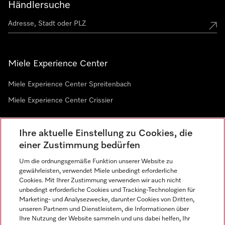
Händlersuche
Miele Experience Center
Miele Experience Center Spreitenbach
Miele Experience Center Crissier
Ihre aktuelle Einstellung zu Cookies, die
Newsletter
einer Zustimmung bedürfen
Um die ordnungsgemäße Funktion unserer Website zu
gewährleisten, verwendet Miele unbedingt erforderliche
Cookies. Mit Ihrer Zustimmung verwenden wir auch nicht
unbedingt erforderliche Cookies und Tracking-Technologien für
Marketing- und Analysezwecke, darunter Cookies von Dritten,
unseren Partnern und Dienstleistern, die Informationen über
Sprache
Ihre Nutzung der Website sammeln und uns dabei helfen, Ihr