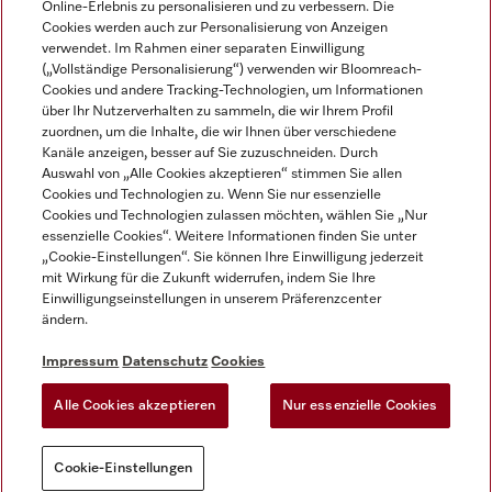
Online-Erlebnis zu personalisieren und zu verbessern. Die
Cookies werden auch zur Personalisierung von Anzeigen
DEUTSCH
verwendet. Im Rahmen einer separaten Einwilligung
(„Vollständige Personalisierung“) verwenden wir Bloomreach-
Cookies und andere Tracking-Technologien, um Informationen
über Ihr Nutzerverhalten zu sammeln, die wir Ihrem Profil
zuordnen, um die Inhalte, die wir Ihnen über verschiedene
Kanäle anzeigen, besser auf Sie zuzuschneiden. Durch
Miele auf Youtube
Miele auf Instagram
Miele auf Facebook
Miele auf LinkedIn
Miele auf LinkedIn
Auswahl von „Alle Cookies akzeptieren“ stimmen Sie allen
Cookies und Technologien zu. Wenn Sie nur essenzielle
Cookies und Technologien zulassen möchten, wählen Sie „Nur
essenzielle Cookies“. Weitere Informationen finden Sie unter
„Cookie-Einstellungen“. Sie können Ihre Einwilligung jederzeit
mit Wirkung für die Zukunft widerrufen, indem Sie Ihre
Impressum
Einwilligungseinstellungen in unserem Präferenzcenter
ändern.
AGB
Datenschutz
Impressum
Datenschutz
Cookies
Nutzungsbedigungen
Alle Cookies akzeptieren
Nur essenzielle Cookies
Cookie-Einstellungen
Cookie-Einstellungen