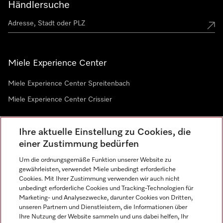
Händlersuche
Miele Experience Center
Miele Experience Center Spreitenbach
Miele Experience Center Crissier
Ihre aktuelle Einstellung zu Cookies, die
Newsletter
einer Zustimmung bedürfen
Um die ordnungsgemäße Funktion unserer Website zu
gewährleisten, verwendet Miele unbedingt erforderliche
Cookies. Mit Ihrer Zustimmung verwenden wir auch nicht
unbedingt erforderliche Cookies und Tracking-Technologien für
Marketing- und Analysezwecke, darunter Cookies von Dritten,
unseren Partnern und Dienstleistern, die Informationen über
Sprache
Ihre Nutzung der Website sammeln und uns dabei helfen, Ihr