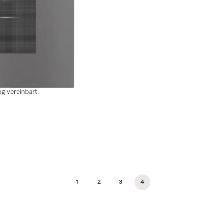
eter + HydroClean.
ng vereinbart.
1
2
3
4