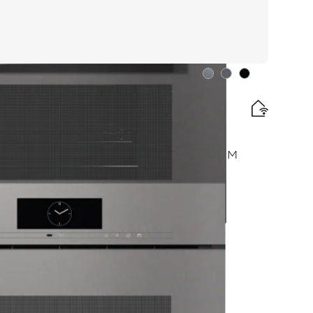
Farbe:
Farbe:
Farbe:
nelles Erwärmen mit Vernetzung, Menügaren + M
ird nach Bestellung vereinbart.