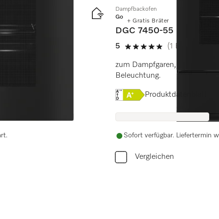
Dampfbackofen
Gold
+ Gratis Bräter
DGC 7450-55
5
(1 Bewertung)
5 von 5 Sternen
droClean.
zum Dampfgaren, Backen, Brat
Beleuchtung.
Onlinelabel Image, Energi
Produktdatenblatt
rt.
Sofort verfügbar. Liefertermin w
Vergleichen