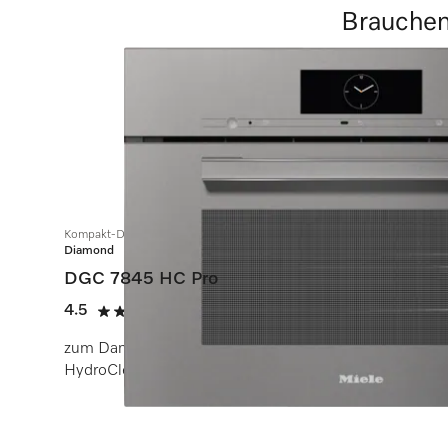
Brauchen 
Kompakt-Dampfbackofen mit Frisch- und Abwasseranschluss
Diamond
DGC 7845 HC Pro
4.5
(2 Bewertungen)
4.5 von 5 Sternen
zum Dampfgaren, Backen, Braten mit kabellosem Spe
HydroClean.