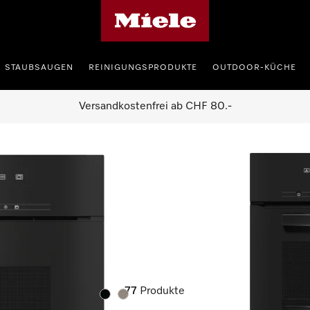
Miele-Homepage
STAUBSAUGEN
REINIGUNGSPRODUKTE
OUTDOOR-KÜCHE
Versandkostenfrei ab CHF 80.-
77
Produkte
Farbe:
Farbe: