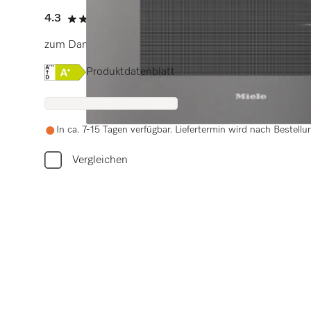
4.3
(3 Bewertungen)
4.3 von 5 Sternen
zum Dampfgaren, Backen, Braten mit Speisenthermom
Onlinelabel Image, Energielabel
Produktdatenblatt
In ca. 7-15 Tagen verfügbar. Liefertermin wird nach Bestellu
Vergleichen