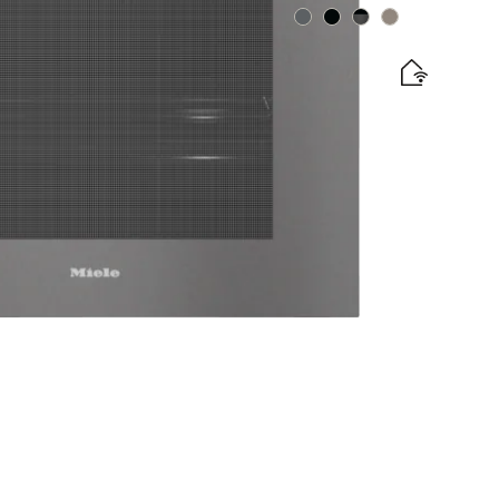
Farbe:
Farbe:
Farbe:
Farbe:
und Abwasseranschluss
ten mit kabellosem Speisenthermometer +
elabel
fertermin wird nach Bestellung vereinbart.