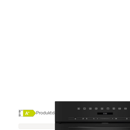
Onlinelabel Image, Energielabel
Produktdatenblatt