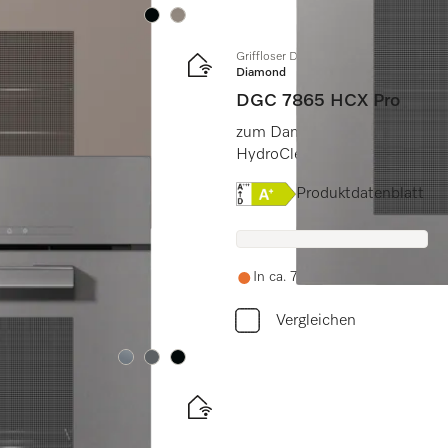
Farbe:
Farbe:
Griffloser Dampfbackofen mit Frisch- 
Diamond
DGC 7865 HCX Pro
droClean.
zum Dampfgaren, Backen, Bra
HydroClean.
Onlinelabel Image, Energi
Produktdatenblatt
rt.
In ca. 7-15 Tagen verfügbar. Lie
Vergleichen
Farbe:
Farbe:
Farbe: