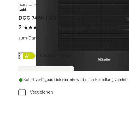
Griffloser Dampfbackofen
Gold
DGC 7460 HCX Pro
5
(1 Bewertung)
5 von 5 Sternen
zum Dampfgaren, Backen, Braten mit Vernetzung + Hy
Onlinelabel Image, Energielabel
Produktdatenblatt
Sofort verfügbar. Liefertermin wird nach Bestellung vereinba
Vergleichen