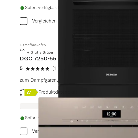
Sofort verfügbar. Liefertermin wird nach Bestellung vereinba
Vergleichen
Dampfbackofen
Gold
+ Gratis Bräter
DGC 7250-55
5
(1 Bewertung)
5 von 5 Sternen
zum Dampfgaren, Backen und Braten mit Vernetzung u
Onlinelabel Image, Energielabel
Produktdatenblatt
Sofort verfügbar. Liefertermin wird nach Bestellung vereinba
Vergleichen