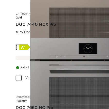
Griffloser Kompakt-Dampfbackofen
Gold
DGC 7440 HCX Pro
zum Dampfgaren, Backen, Braten mit Vernetzung + Hy
Onlinelabel Image, Energielabel
Produktdatenblatt
Sofort verfügbar. Liefertermin wird nach Bestellung vereinba
Vergleichen
Dampfbackofen
Platinum
DGC 7660 HC Pro