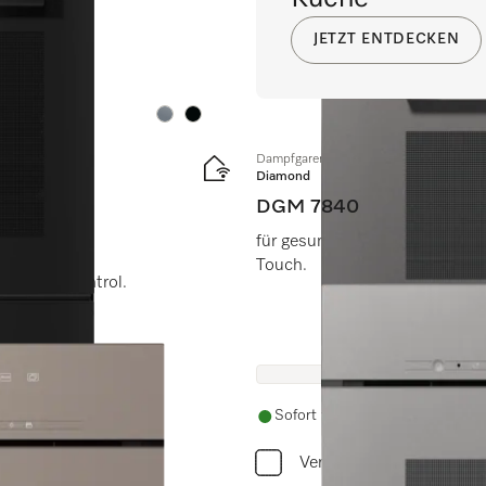
rt.
JETZT ENTDECKEN
Farbe:
Farbe:
Dampfgarer mit Mikrowelle
Diamond
DGM 7840
für gesundes Kochen und sch
Touch.
nd TasteControl.
rt.
Sofort verfügbar. Liefertermin w
Vergleichen