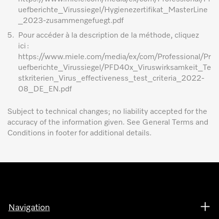
uefberichte_Virussiegel/Hygienezertifikat_MasterLine
_2023-zusammengefuegt.pdf
5.
Pour accéder à la description de la méthode, cliquez
ici :
https://www.miele.com/media/ex/com/Professional/Pr
uefberichte_Virussiegel/PFD40x_Viruswirksamkeit_Te
stkriterien_Virus_effectiveness_test_criteria_2022-
08_DE_EN.pdf
Subject to technical changes; no liability accepted for the
accuracy of the information given. See General Terms and
Conditions in footer for additional details.
Navigation