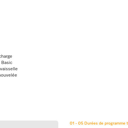
 charge
h Basic
vaisselle
enouvelée
01 - 05
Durées de programme t