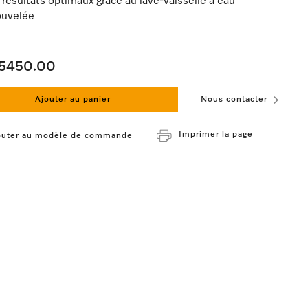
résultats optimaux grâce au lave-vaisselle à eau
ouvelée
5450.00
Ajouter au panier
Nous contacter
Imprimer la page
outer au modèle de commande