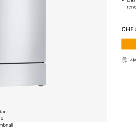
Des 
ren
CHF 
Aj