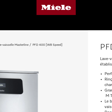
PF
e-vaisselle Masterline
PFD 400 [WB Speed]
Lave-v
établi
Per
Rinç
cha
Gran
M T
Le 
vais