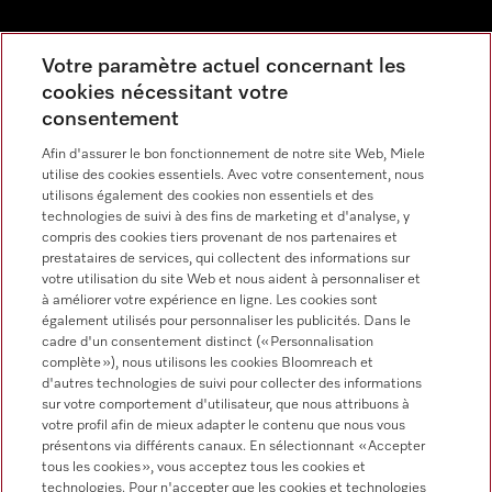
Votre paramètre actuel concernant les
Newsletter
cookies nécessitant votre
consentement
Afin d'assurer le bon fonctionnement de notre site Web, Miele
utilise des cookies essentiels. Avec votre consentement, nous
utilisons également des cookies non essentiels et des
technologies de suivi à des fins de marketing et d'analyse, y
Langue
compris des cookies tiers provenant de nos partenaires et
prestataires de services, qui collectent des informations sur
votre utilisation du site Web et nous aident à personnaliser et
FRANÇAIS
à améliorer votre expérience en ligne. Les cookies sont
également utilisés pour personnaliser les publicités. Dans le
cadre d'un consentement distinct (« Personnalisation
complète »), nous utilisons les cookies Bloomreach et
d'autres technologies de suivi pour collecter des informations
Miele sur Youtube
Miele sur Instagram
Miele sur Facebook
Miele sur Pinterest
Miele sur LinkedIn
sur votre comportement d'utilisateur, que nous attribuons à
votre profil afin de mieux adapter le contenu que nous vous
présentons via différents canaux. En sélectionnant « Accepter
tous les cookies », vous acceptez tous les cookies et
technologies. Pour n'accepter que les cookies et technologies