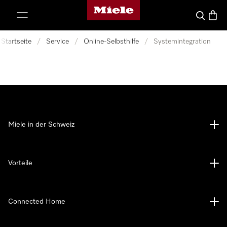
Miele-Homepage
nhalt springen
Suche
Waren
Startseite
/
Service
/
Online-Selbsthilfe
/
Systemintegration
Miele in der Schweiz
Vorteile
Connected Home