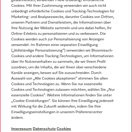
gewährleisten, verwendet Miele unbedingt erforderliche
Cookies. Mit Ihrer Zustimmung verwenden wir auch nicht
unbedingt erforderliche Cookies und Tracking-Technologien für
Marketing- und Analysezwecke, darunter Cookies von Dritten,
unseren Partnern und Dienstleistern, die Informationen über
Sprache
Ihre Nutzung der Website sammeln und uns dabei helfen, Ihr
Online-Erlebnis zu personalisieren und zu verbessern. Die
Cookies werden auch zur Personalisierung von Anzeigen
DEUTSCH
verwendet. Im Rahmen einer separaten Einwilligung
(„Vollständige Personalisierung“) verwenden wir Bloomreach-
Cookies und andere Tracking-Technologien, um Informationen
über Ihr Nutzerverhalten zu sammeln, die wir Ihrem Profil
zuordnen, um die Inhalte, die wir Ihnen über verschiedene
Kanäle anzeigen, besser auf Sie zuzuschneiden. Durch
Miele auf Youtube
Miele auf Instagram
Miele auf Facebook
Miele auf LinkedIn
Miele auf LinkedIn
Auswahl von „Alle Cookies akzeptieren“ stimmen Sie allen
Cookies und Technologien zu. Wenn Sie nur essenzielle
Cookies und Technologien zulassen möchten, wählen Sie „Nur
essenzielle Cookies“. Weitere Informationen finden Sie unter
„Cookie-Einstellungen“. Sie können Ihre Einwilligung jederzeit
mit Wirkung für die Zukunft widerrufen, indem Sie Ihre
Impressum
Einwilligungseinstellungen in unserem Präferenzcenter
ändern.
AGB
Datenschutz
Impressum
Datenschutz
Cookies