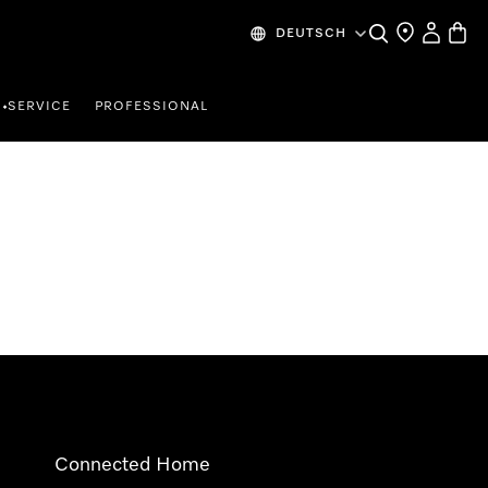
Suche
Händlersuche
Mein Kon
Waren
DEUTSCH
SERVICE
PROFESSIONAL
•
Connected Home