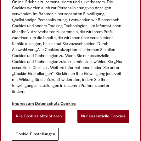
Online-Erlebnis zu personalisieren und zu verbessern. Die
Cookies werden auch zur Personalisierung von Anzeigen
DEUTSCH
verwendet. Im Rahmen einer separaten Einwilligung
(„Vollständige Personalisierung“) verwenden wir Bloomreach-
Cookies und andere Tracking-Technologien, um Informationen
über Ihr Nutzerverhalten zu sammeln, die wir Ihrem Profil
zuordnen, um die Inhalte, die wir Ihnen über verschiedene
Kanäle anzeigen, besser auf Sie zuzuschneiden. Durch
Miele auf Youtube
Miele auf Instagram
Miele auf Facebook
Miele auf LinkedIn
Miele auf LinkedIn
Auswahl von „Alle Cookies akzeptieren“ stimmen Sie allen
Cookies und Technologien zu. Wenn Sie nur essenzielle
Cookies und Technologien zulassen möchten, wählen Sie „Nur
essenzielle Cookies“. Weitere Informationen finden Sie unter
„Cookie-Einstellungen“. Sie können Ihre Einwilligung jederzeit
mit Wirkung für die Zukunft widerrufen, indem Sie Ihre
Impressum
Einwilligungseinstellungen in unserem Präferenzcenter
ändern.
AGB
Datenschutz
Impressum
Datenschutz
Cookies
Nutzungsbedigungen
Alle Cookies akzeptieren
Nur essenzielle Cookies
Cookie-Einstellungen
Cookie-Einstellungen