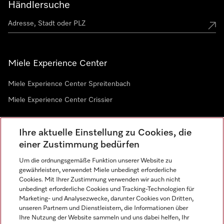
Händlersuche
Miele Experience Center
Miele Experience Center Spreitenbach
Miele Experience Center Crissier
Ihre aktuelle Einstellung zu Cookies, die
Newsletter
einer Zustimmung bedürfen
Um die ordnungsgemäße Funktion unserer Website zu
gewährleisten, verwendet Miele unbedingt erforderliche
Cookies. Mit Ihrer Zustimmung verwenden wir auch nicht
unbedingt erforderliche Cookies und Tracking-Technologien für
Marketing- und Analysezwecke, darunter Cookies von Dritten,
unseren Partnern und Dienstleistern, die Informationen über
Sprache
Ihre Nutzung der Website sammeln und uns dabei helfen, Ihr