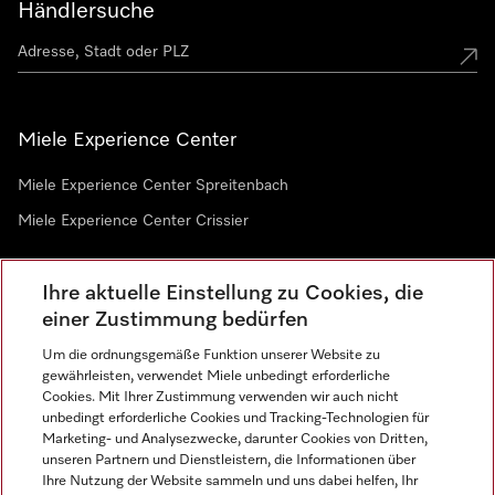
Händlersuche
Miele Experience Center
Miele Experience Center Spreitenbach
Miele Experience Center Crissier
Ihre aktuelle Einstellung zu Cookies, die
Newsletter
einer Zustimmung bedürfen
Um die ordnungsgemäße Funktion unserer Website zu
gewährleisten, verwendet Miele unbedingt erforderliche
Cookies. Mit Ihrer Zustimmung verwenden wir auch nicht
unbedingt erforderliche Cookies und Tracking-Technologien für
Marketing- und Analysezwecke, darunter Cookies von Dritten,
unseren Partnern und Dienstleistern, die Informationen über
Sprache
Ihre Nutzung der Website sammeln und uns dabei helfen, Ihr