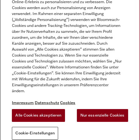
Online-Erlebnis zu personalisieren und zu verbessern. Die
Cookies werden auch zur Personalisierung von Anzeigen
DEUTSCH
verwendet. Im Rahmen einer separaten Einwilligung
(„Vollständige Personalisierung“) verwenden wir Bloomreach-
Cookies und andere Tracking-Technologien, um Informationen
über Ihr Nutzerverhalten zu sammeln, die wir Ihrem Profil
zuordnen, um die Inhalte, die wir Ihnen über verschiedene
Kanäle anzeigen, besser auf Sie zuzuschneiden. Durch
Miele auf Youtube
Miele auf Instagram
Miele auf Facebook
Miele auf LinkedIn
Miele auf LinkedIn
Auswahl von „Alle Cookies akzeptieren“ stimmen Sie allen
Cookies und Technologien zu. Wenn Sie nur essenzielle
Cookies und Technologien zulassen möchten, wählen Sie „Nur
essenzielle Cookies“. Weitere Informationen finden Sie unter
„Cookie-Einstellungen“. Sie können Ihre Einwilligung jederzeit
mit Wirkung für die Zukunft widerrufen, indem Sie Ihre
Impressum
Einwilligungseinstellungen in unserem Präferenzcenter
ändern.
AGB
Datenschutz
Impressum
Datenschutz
Cookies
Nutzungsbedigungen
Alle Cookies akzeptieren
Nur essenzielle Cookies
Cookie-Einstellungen
Cookie-Einstellungen