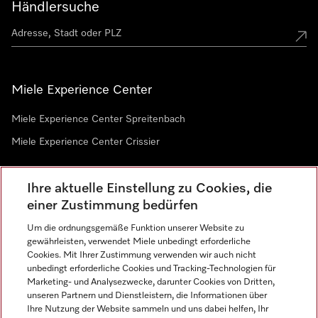
Händlersuche
Miele Experience Center
Miele Experience Center Spreitenbach
Miele Experience Center Crissier
Ihre aktuelle Einstellung zu Cookies, die
Newsletter
einer Zustimmung bedürfen
Um die ordnungsgemäße Funktion unserer Website zu
gewährleisten, verwendet Miele unbedingt erforderliche
Cookies. Mit Ihrer Zustimmung verwenden wir auch nicht
unbedingt erforderliche Cookies und Tracking-Technologien für
Marketing- und Analysezwecke, darunter Cookies von Dritten,
unseren Partnern und Dienstleistern, die Informationen über
Sprache
Ihre Nutzung der Website sammeln und uns dabei helfen, Ihr