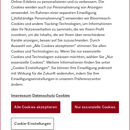
Online-Erlebnis zu personalisieren und zu verbessern. Die
Cookies werden auch zur Personalisierung von Anzeigen
DEUTSCH
verwendet. Im Rahmen einer separaten Einwilligung
(„Vollständige Personalisierung“) verwenden wir Bloomreach-
Cookies und andere Tracking-Technologien, um Informationen
über Ihr Nutzerverhalten zu sammeln, die wir Ihrem Profil
zuordnen, um die Inhalte, die wir Ihnen über verschiedene
Kanäle anzeigen, besser auf Sie zuzuschneiden. Durch
Miele auf Youtube
Miele auf Instagram
Miele auf Facebook
Miele auf LinkedIn
Miele auf LinkedIn
Auswahl von „Alle Cookies akzeptieren“ stimmen Sie allen
Cookies und Technologien zu. Wenn Sie nur essenzielle
Cookies und Technologien zulassen möchten, wählen Sie „Nur
essenzielle Cookies“. Weitere Informationen finden Sie unter
„Cookie-Einstellungen“. Sie können Ihre Einwilligung jederzeit
mit Wirkung für die Zukunft widerrufen, indem Sie Ihre
Impressum
Einwilligungseinstellungen in unserem Präferenzcenter
ändern.
AGB
Datenschutz
Impressum
Datenschutz
Cookies
Nutzungsbedigungen
Alle Cookies akzeptieren
Nur essenzielle Cookies
Cookie-Einstellungen
Cookie-Einstellungen