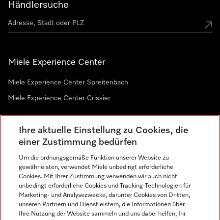
Händlersuche
Miele Experience Center
Miele Experience Center Spreitenbach
Miele Experience Center Crissier
Ihre aktuelle Einstellung zu Cookies, die
Newsletter
einer Zustimmung bedürfen
Um die ordnungsgemäße Funktion unserer Website zu
gewährleisten, verwendet Miele unbedingt erforderliche
Cookies. Mit Ihrer Zustimmung verwenden wir auch nicht
unbedingt erforderliche Cookies und Tracking-Technologien für
Marketing- und Analysezwecke, darunter Cookies von Dritten,
unseren Partnern und Dienstleistern, die Informationen über
Sprache
Ihre Nutzung der Website sammeln und uns dabei helfen, Ihr