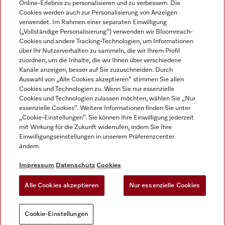
Online-Erlebnis zu personalisieren und zu verbessern. Die
Cookies werden auch zur Personalisierung von Anzeigen
DEUTSCH
verwendet. Im Rahmen einer separaten Einwilligung
(„Vollständige Personalisierung“) verwenden wir Bloomreach-
Cookies und andere Tracking-Technologien, um Informationen
über Ihr Nutzerverhalten zu sammeln, die wir Ihrem Profil
zuordnen, um die Inhalte, die wir Ihnen über verschiedene
Kanäle anzeigen, besser auf Sie zuzuschneiden. Durch
Miele auf Youtube
Miele auf Instagram
Miele auf Facebook
Miele auf LinkedIn
Miele auf LinkedIn
Auswahl von „Alle Cookies akzeptieren“ stimmen Sie allen
Cookies und Technologien zu. Wenn Sie nur essenzielle
Cookies und Technologien zulassen möchten, wählen Sie „Nur
essenzielle Cookies“. Weitere Informationen finden Sie unter
„Cookie-Einstellungen“. Sie können Ihre Einwilligung jederzeit
mit Wirkung für die Zukunft widerrufen, indem Sie Ihre
Impressum
Einwilligungseinstellungen in unserem Präferenzcenter
ändern.
AGB
Datenschutz
Impressum
Datenschutz
Cookies
Nutzungsbedigungen
Alle Cookies akzeptieren
Nur essenzielle Cookies
Cookie-Einstellungen
Cookie-Einstellungen