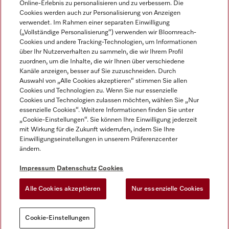
Online-Erlebnis zu personalisieren und zu verbessern. Die
Cookies werden auch zur Personalisierung von Anzeigen
DEUTSCH
verwendet. Im Rahmen einer separaten Einwilligung
(„Vollständige Personalisierung“) verwenden wir Bloomreach-
Cookies und andere Tracking-Technologien, um Informationen
über Ihr Nutzerverhalten zu sammeln, die wir Ihrem Profil
zuordnen, um die Inhalte, die wir Ihnen über verschiedene
Kanäle anzeigen, besser auf Sie zuzuschneiden. Durch
Miele auf Youtube
Miele auf Instagram
Miele auf Facebook
Miele auf LinkedIn
Miele auf LinkedIn
Auswahl von „Alle Cookies akzeptieren“ stimmen Sie allen
Cookies und Technologien zu. Wenn Sie nur essenzielle
Cookies und Technologien zulassen möchten, wählen Sie „Nur
essenzielle Cookies“. Weitere Informationen finden Sie unter
„Cookie-Einstellungen“. Sie können Ihre Einwilligung jederzeit
mit Wirkung für die Zukunft widerrufen, indem Sie Ihre
Impressum
Einwilligungseinstellungen in unserem Präferenzcenter
ändern.
AGB
Datenschutz
Impressum
Datenschutz
Cookies
Nutzungsbedigungen
Alle Cookies akzeptieren
Nur essenzielle Cookies
Cookie-Einstellungen
Cookie-Einstellungen