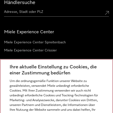
Händlersuche
Miele Experience Center
Miele Experience Center Spreitenbach
Miele Experience Center Crissier
Ihre aktuelle Einstellung zu Cookies, die
Newsletter
einer Zustimmung bedürfen
Um die ordnungsgemäße Funktion unserer Website zu
gewährleisten, verwendet Miele unbedingt erforderliche
Cookies. Mit Ihrer Zustimmung verwenden wir auch nicht
unbedingt erforderliche Cookies und Tracking-Technologien für
Marketing- und Analysezwecke, darunter Cookies von Dritten,
unseren Partnern und Dienstleistern, die Informationen über
Sprache
Ihre Nutzung der Website sammeln und uns dabei helfen, Ihr