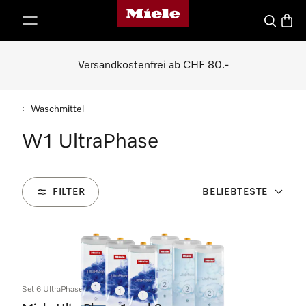
Miele-Homepage
nhalt springen
Suche
Waren
Versandkostenfrei ab CHF 80.-
Waschmittel
W1 UltraPhase
FILTER
BELIEBTESTE
15
Produkte
Set 6 UltraPhase