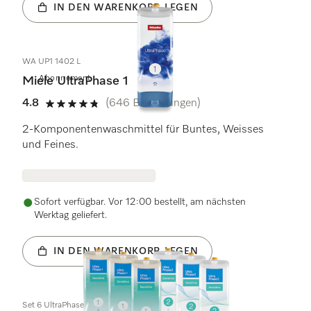
IN DEN WARENKORB LEGEN
WA UP1 1402 L
Abonnement
Miele UltraPhase 1
4.8
(646 Bewertungen)
4.8 von 5 Sternen
2-Komponentenwaschmittel für Buntes, Weisses
und Feines.
Sofort verfügbar. Vor 12:00 bestellt, am nächsten
Werktag geliefert.
IN DEN WARENKORB LEGEN
Set 6 UltraPhase Sensitive