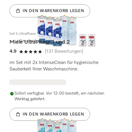
IN DEN WARENKORB LEGEN
Set 5 UltraPhase
+ Geschenk
Miele UltraPhase 1 und 2
4.9
(131 Bewertungen)
4.9 von 5 Sternen
im Set mit 2x IntenseClean für hygienische
Sauberkeit Ihrer Waschmaschine.
Sofort verfügbar. Vor 12:00 bestellt, am nächsten
Werktag geliefert.
IN DEN WARENKORB LEGEN