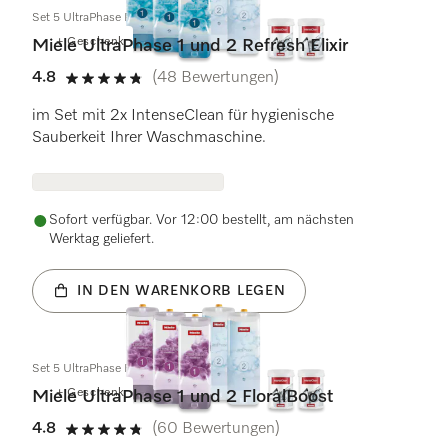
Set 5 UltraPhase Refresh Elixir
+ Geschenk
Miele UltraPhase 1 und 2 Refresh Elixir
4.8
(48 Bewertungen)
4.8 von 5 Sternen
im Set mit 2x IntenseClean für hygienische
Sauberkeit Ihrer Waschmaschine.
Sofort verfügbar. Vor 12:00 bestellt, am nächsten
Werktag geliefert.
IN DEN WARENKORB LEGEN
Set 5 UltraPhase FloralBoost
+ Geschenk
Miele UltraPhase 1 und 2 FloralBoost
4.8
(60 Bewertungen)
4.8 von 5 Sternen