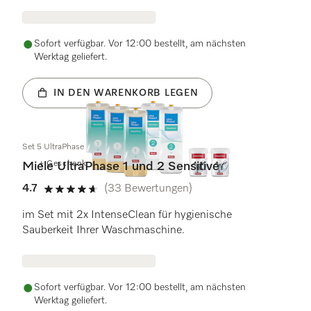
Sofort verfügbar. Vor 12:00 bestellt, am nächsten
Werktag geliefert.
IN DEN WARENKORB LEGEN
Set 5 UltraPhase Sensitive
+ Geschenk
Miele UltraPhase 1 und 2 Sensitive
4.7
(33 Bewertungen)
4.7 von 5 Sternen
im Set mit 2x IntenseClean für hygienische
Sauberkeit Ihrer Waschmaschine.
Sofort verfügbar. Vor 12:00 bestellt, am nächsten
Werktag geliefert.