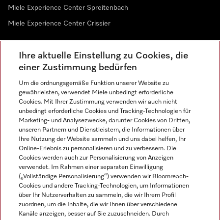
Miele Experience Center Spreitenbach
Miele Experience Center Crissier
Ihre aktuelle Einstellung zu Cookies, die
Newsletter
einer Zustimmung bedürfen
Um die ordnungsgemäße Funktion unserer Website zu
gewährleisten, verwendet Miele unbedingt erforderliche
Cookies. Mit Ihrer Zustimmung verwenden wir auch nicht
unbedingt erforderliche Cookies und Tracking-Technologien für
Marketing- und Analysezwecke, darunter Cookies von Dritten,
unseren Partnern und Dienstleistern, die Informationen über
Sprache
Ihre Nutzung der Website sammeln und uns dabei helfen, Ihr
Online-Erlebnis zu personalisieren und zu verbessern. Die
Cookies werden auch zur Personalisierung von Anzeigen
DEUTSCH
verwendet. Im Rahmen einer separaten Einwilligung
(„Vollständige Personalisierung“) verwenden wir Bloomreach-
Cookies und andere Tracking-Technologien, um Informationen
über Ihr Nutzerverhalten zu sammeln, die wir Ihrem Profil
zuordnen, um die Inhalte, die wir Ihnen über verschiedene
Kanäle anzeigen, besser auf Sie zuzuschneiden. Durch
Miele auf Youtube
Miele auf Instagram
Miele auf Facebook
Miele auf LinkedIn
Miele auf LinkedIn