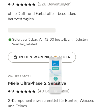
4.8
(226 Bewertungen)
4.8 von 5 Sternen
ohne Duft- und Farbstoffe – besonders
hautverträglich.
Sofort verfügbar. Vor 12:00 bestellt, am nächsten
Werktag geliefert.
IN DEN WARENKORB LEGEN
WA UPS2 1402 L
Miele UltraPhase 2 Sensitive
4.9
(40 Bewertungen)
4.9 von 5 Sternen
2-Komponentenwaschmittel für Buntes, Weisses
und Feines.