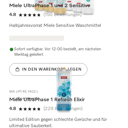
Miele UltraPhase 1 und 2 Sensitive
4.8
(150 Bewertungen)
4.8 von 5 Sternen
Halbjahresvorrat Miele Sensitive Waschmittel
Sofort verfügbar. Vor 12:00 bestellt, am nächsten
Werktag geliefert.
IN DEN WARENKORB LEGEN
WA UP1 RE 1402 L
Abonnement
Miele UltraPhase 1 Refresh Elixir
4.8
(229 Bewertungen)
4.8 von 5 Sternen
Limited Edition gegen schlechte Gerüche und für
ultimative Sauberkeit.