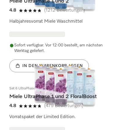
Miele UltraPhase 1 und 2
4.8
(1212 Bewertungen)
4.8 von 5 Sternen
Halbjahresvorrat Miele Waschmittel
Sofort verfügbar. Vor 12:00 bestellt, am nächsten
Werktag geliefert.
IN DEN WARENKORB LEGEN
Set 6 UltraPhase FloralBoost
Miele UltraPhase 1 und 2 FloralBoost
4.8
(479 Bewertungen)
4.8 von 5 Sternen
Vorratspaket der Limited Edition.