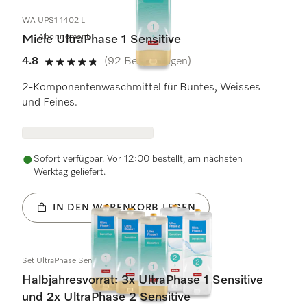
WA UPS1 1402 L
Abonnement
Miele UltraPhase 1 Sensitive
4.8
(92 Bewertungen)
4.8 von 5 Sternen
2-Komponentenwaschmittel für Buntes, Weisses
und Feines.
Sofort verfügbar. Vor 12:00 bestellt, am nächsten
Werktag geliefert.
IN DEN WARENKORB LEGEN
Set UltraPhase Sensitive
Halbjahresvorrat: 3x UltraPhase 1 Sensitive
und 2x UltraPhase 2 Sensitive