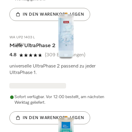
IN DEN WARENKORB LEGEN
WA UP2 1403 L
NEU
Miele UltraPhase 2
4.8
(309 Bewertungen)
4.8 von 5 Sternen
universelle UltraPhase 2 passend zu jeder
UltraPhase 1.
Sofort verfügbar. Vor 12:00 bestellt, am nächsten
Werktag geliefert.
IN DEN WARENKORB LEGEN