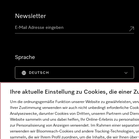
Newsletter
Sprache
DEUTSCH
Ihre aktuelle Einstellung zu Cookies, die einer
Um die ordnungsgemäße Funktion unserer Website zu gewährleisten, verw
Ihrer Zustimmung verwenden wir auch nicht unbedingt erforderliche Cook
Analysezwecke, darunter Cookies von Dritten, unseren Partnern und Dienst
Website sammeln und uns dabei helfen, Ihr Online-Erlebnis zu personalis
zur Personalisierung von Anzeigen verwendet. Im Rahmen einer separaten E
verwenden wir Bloomreach-Cookies und andere Tracking-Technologien, um
sammeln, die wir Ihrem Profil zuordnen, um die Inhalte, die wir Ihnen übe