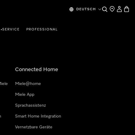
Suche
Händlersuche
Mein Kon
Waren
DEUTSCH
SERVICE
PROFESSIONAL
•
Connected Home
iele
Miele@home
Miele App
Sprachassistenz
n
Smart Home Integration
Vernetzbare Geräte