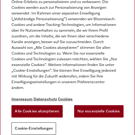
Online-Erlebnis zu personalisieren und zu verbessern. Die
Cookies werden auch zur Personalisierung von Anzeigen
DEUTSCH
verwendet. Im Rahmen einer separaten Einwilligung
(„Vollständige Personalisierung“) verwenden wir Bloomreach-
Cookies und andere Tracking-Technologien, um Informationen
über Ihr Nutzerverhalten zu sammeln, die wir Ihrem Profil
zuordnen, um die Inhalte, die wir Ihnen über verschiedene
Kanäle anzeigen, besser auf Sie zuzuschneiden. Durch
Miele auf Youtube
Miele auf Instagram
Miele auf Facebook
Miele auf LinkedIn
Miele auf LinkedIn
Auswahl von „Alle Cookies akzeptieren“ stimmen Sie allen
Cookies und Technologien zu. Wenn Sie nur essenzielle
Cookies und Technologien zulassen möchten, wählen Sie „Nur
essenzielle Cookies“. Weitere Informationen finden Sie unter
„Cookie-Einstellungen“. Sie können Ihre Einwilligung jederzeit
mit Wirkung für die Zukunft widerrufen, indem Sie Ihre
Impressum
Einwilligungseinstellungen in unserem Präferenzcenter
ändern.
AGB
Datenschutz
Impressum
Datenschutz
Cookies
Nutzungsbedigungen
Alle Cookies akzeptieren
Nur essenzielle Cookies
Cookie-Einstellungen
Cookie-Einstellungen