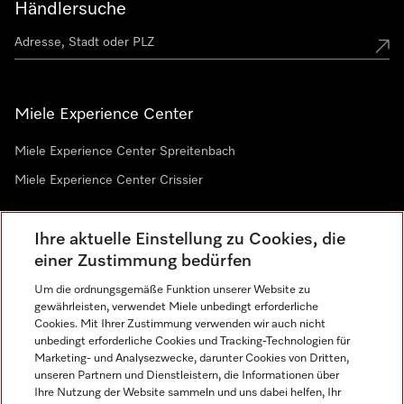
Händlersuche
Miele Experience Center
Miele Experience Center Spreitenbach
Miele Experience Center Crissier
Ihre aktuelle Einstellung zu Cookies, die
Newsletter
einer Zustimmung bedürfen
Um die ordnungsgemäße Funktion unserer Website zu
gewährleisten, verwendet Miele unbedingt erforderliche
Cookies. Mit Ihrer Zustimmung verwenden wir auch nicht
unbedingt erforderliche Cookies und Tracking-Technologien für
Marketing- und Analysezwecke, darunter Cookies von Dritten,
unseren Partnern und Dienstleistern, die Informationen über
Sprache
Ihre Nutzung der Website sammeln und uns dabei helfen, Ihr