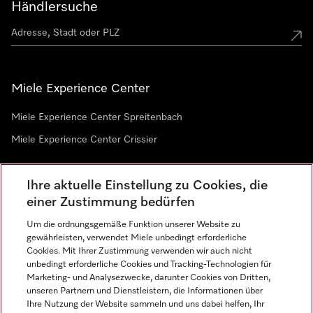
Händlersuche
Miele Experience Center
Miele Experience Center Spreitenbach
Miele Experience Center Crissier
Ihre aktuelle Einstellung zu Cookies, die
Newsletter
einer Zustimmung bedürfen
Um die ordnungsgemäße Funktion unserer Website zu
gewährleisten, verwendet Miele unbedingt erforderliche
Cookies. Mit Ihrer Zustimmung verwenden wir auch nicht
unbedingt erforderliche Cookies und Tracking-Technologien für
Marketing- und Analysezwecke, darunter Cookies von Dritten,
unseren Partnern und Dienstleistern, die Informationen über
Sprache
Ihre Nutzung der Website sammeln und uns dabei helfen, Ihr