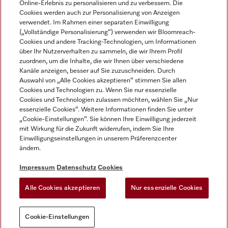
Online-Erlebnis zu personalisieren und zu verbessern. Die
Cookies werden auch zur Personalisierung von Anzeigen
DEUTSCH
verwendet. Im Rahmen einer separaten Einwilligung
(„Vollständige Personalisierung“) verwenden wir Bloomreach-
Cookies und andere Tracking-Technologien, um Informationen
über Ihr Nutzerverhalten zu sammeln, die wir Ihrem Profil
zuordnen, um die Inhalte, die wir Ihnen über verschiedene
Kanäle anzeigen, besser auf Sie zuzuschneiden. Durch
Miele auf Youtube
Miele auf Instagram
Miele auf Facebook
Miele auf LinkedIn
Miele auf LinkedIn
Auswahl von „Alle Cookies akzeptieren“ stimmen Sie allen
Cookies und Technologien zu. Wenn Sie nur essenzielle
Cookies und Technologien zulassen möchten, wählen Sie „Nur
essenzielle Cookies“. Weitere Informationen finden Sie unter
„Cookie-Einstellungen“. Sie können Ihre Einwilligung jederzeit
mit Wirkung für die Zukunft widerrufen, indem Sie Ihre
Impressum
Einwilligungseinstellungen in unserem Präferenzcenter
ändern.
AGB
Datenschutz
Impressum
Datenschutz
Cookies
Nutzungsbedigungen
Alle Cookies akzeptieren
Nur essenzielle Cookies
Cookie-Einstellungen
Cookie-Einstellungen