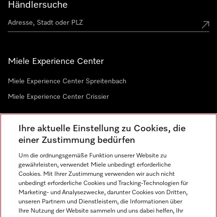
Händlersuche
Miele Experience Center
Miele Experience Center Spreitenbach
Miele Experience Center Crissier
Ihre aktuelle Einstellung zu Cookies, die
Newsletter
einer Zustimmung bedürfen
Um die ordnungsgemäße Funktion unserer Website zu
gewährleisten, verwendet Miele unbedingt erforderliche
Cookies. Mit Ihrer Zustimmung verwenden wir auch nicht
unbedingt erforderliche Cookies und Tracking-Technologien für
Marketing- und Analysezwecke, darunter Cookies von Dritten,
unseren Partnern und Dienstleistern, die Informationen über
Sprache
Ihre Nutzung der Website sammeln und uns dabei helfen, Ihr