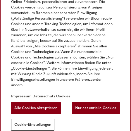
Online-Erlebnis zu personalisieren und zu verbessern. Die
Cookies werden auch zur Personalisierung von Anzeigen
DEUTSCH
verwendet. Im Rahmen einer separaten Einwilligung
(„Vollständige Personalisierung“) verwenden wir Bloomreach-
Cookies und andere Tracking-Technologien, um Informationen
über Ihr Nutzerverhalten zu sammeln, die wir Ihrem Profil
zuordnen, um die Inhalte, die wir Ihnen über verschiedene
Kanäle anzeigen, besser auf Sie zuzuschneiden. Durch
Miele auf Youtube
Miele auf Instagram
Miele auf Facebook
Miele auf LinkedIn
Miele auf LinkedIn
Auswahl von „Alle Cookies akzeptieren“ stimmen Sie allen
Cookies und Technologien zu. Wenn Sie nur essenzielle
Cookies und Technologien zulassen möchten, wählen Sie „Nur
essenzielle Cookies“. Weitere Informationen finden Sie unter
„Cookie-Einstellungen“. Sie können Ihre Einwilligung jederzeit
mit Wirkung für die Zukunft widerrufen, indem Sie Ihre
Impressum
Einwilligungseinstellungen in unserem Präferenzcenter
ändern.
AGB
Datenschutz
Impressum
Datenschutz
Cookies
Nutzungsbedigungen
Alle Cookies akzeptieren
Nur essenzielle Cookies
Cookie-Einstellungen
Cookie-Einstellungen
Sie können jederzeit
Probieren Sie