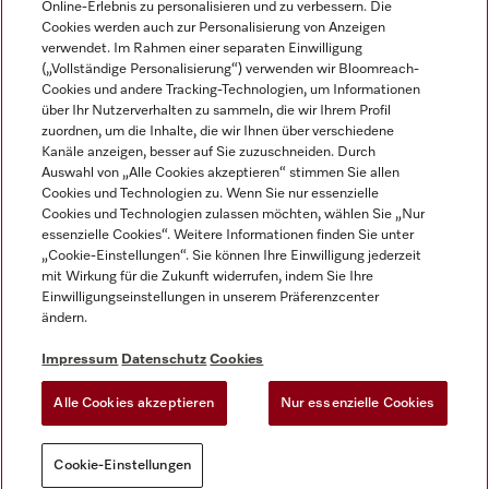
Online-Erlebnis zu personalisieren und zu verbessern. Die
Cookies werden auch zur Personalisierung von Anzeigen
DEUTSCH
verwendet. Im Rahmen einer separaten Einwilligung
(„Vollständige Personalisierung“) verwenden wir Bloomreach-
Cookies und andere Tracking-Technologien, um Informationen
über Ihr Nutzerverhalten zu sammeln, die wir Ihrem Profil
zuordnen, um die Inhalte, die wir Ihnen über verschiedene
Kanäle anzeigen, besser auf Sie zuzuschneiden. Durch
Miele auf Youtube
Miele auf Instagram
Miele auf Facebook
Miele auf LinkedIn
Miele auf LinkedIn
Auswahl von „Alle Cookies akzeptieren“ stimmen Sie allen
Cookies und Technologien zu. Wenn Sie nur essenzielle
Cookies und Technologien zulassen möchten, wählen Sie „Nur
essenzielle Cookies“. Weitere Informationen finden Sie unter
„Cookie-Einstellungen“. Sie können Ihre Einwilligung jederzeit
mit Wirkung für die Zukunft widerrufen, indem Sie Ihre
Impressum
Einwilligungseinstellungen in unserem Präferenzcenter
ändern.
AGB
Datenschutz
Impressum
Datenschutz
Cookies
Nutzungsbedigungen
Alle Cookies akzeptieren
Nur essenzielle Cookies
Cookie-Einstellungen
Cookie-Einstellungen