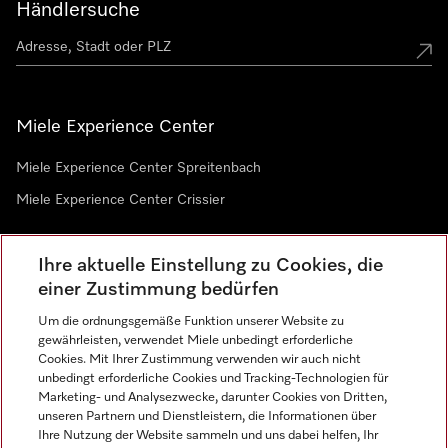
Händlersuche
Miele Experience Center
Miele Experience Center Spreitenbach
Miele Experience Center Crissier
Ihre aktuelle Einstellung zu Cookies, die
Newsletter
einer Zustimmung bedürfen
Um die ordnungsgemäße Funktion unserer Website zu
gewährleisten, verwendet Miele unbedingt erforderliche
Cookies. Mit Ihrer Zustimmung verwenden wir auch nicht
unbedingt erforderliche Cookies und Tracking-Technologien für
Marketing- und Analysezwecke, darunter Cookies von Dritten,
unseren Partnern und Dienstleistern, die Informationen über
Sprache
Ihre Nutzung der Website sammeln und uns dabei helfen, Ihr