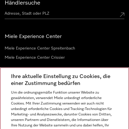
Händlersuche
Miele Experience Center
Miele Experience Center Spreitenbach
Miele Experience Center Crissier
Ihre aktuelle Einstellung zu Cookies, die
Newsletter
einer Zustimmung bedürfen
Um die ordnungsgemäße Funktion unserer Website zu
gewährleisten, verwendet Miele unbedingt erforderliche
Cookies. Mit Ihrer Zustimmung verwenden wir auch nicht
unbedingt erforderliche Cookies und Tracking-Technologien für
Marketing- und Analysezwecke, darunter Cookies von Dritten,
unseren Partnern und Dienstleistern, die Informationen über
Sprache
Ihre Nutzung der Website sammeln und uns dabei helfen, Ihr