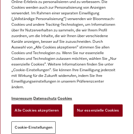
Online-Erlebnis zu personalisieren und zu verbessern. Die
Cookies werden auch zur Personalisierung von Anzeigen
DEUTSCH
verwendet. Im Rahmen einer separaten Einwilligung
(„Vollständige Personalisierung“) verwenden wir Bloomreach-
Cookies und andere Tracking-Technologien, um Informationen
über Ihr Nutzerverhalten zu sammeln, die wir Ihrem Profil
zuordnen, um die Inhalte, die wir Ihnen über verschiedene
Kanäle anzeigen, besser auf Sie zuzuschneiden. Durch
Miele auf Youtube
Miele auf Instagram
Miele auf Facebook
Miele auf LinkedIn
Miele auf LinkedIn
Auswahl von „Alle Cookies akzeptieren“ stimmen Sie allen
Cookies und Technologien zu. Wenn Sie nur essenzielle
Cookies und Technologien zulassen möchten, wählen Sie „Nur
essenzielle Cookies“. Weitere Informationen finden Sie unter
„Cookie-Einstellungen“. Sie können Ihre Einwilligung jederzeit
mit Wirkung für die Zukunft widerrufen, indem Sie Ihre
Impressum
Einwilligungseinstellungen in unserem Präferenzcenter
ändern.
AGB
Datenschutz
Impressum
Datenschutz
Cookies
Nutzungsbedigungen
Alle Cookies akzeptieren
Nur essenzielle Cookies
Cookie-Einstellungen
Cookie-Einstellungen