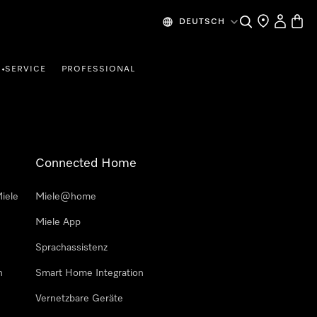
Suche
Händlersuche
Mein Kon
Waren
DEUTSCH
SERVICE
PROFESSIONAL
•
Connected Home
iele
Miele@home
Miele App
Sprachassistenz
n
Smart Home Integration
Vernetzbare Geräte