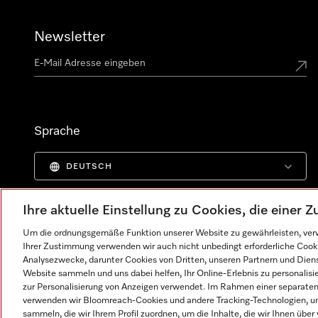
Newsletter
Sprache
DEUTSCH
Ihre aktuelle Einstellung zu Cookies, die einer
Um die ordnungsgemäße Funktion unserer Website zu gewährleisten, verw
Ihrer Zustimmung verwenden wir auch nicht unbedingt erforderliche Cook
Analysezwecke, darunter Cookies von Dritten, unseren Partnern und Dienst
Website sammeln und uns dabei helfen, Ihr Online-Erlebnis zu personalis
zur Personalisierung von Anzeigen verwendet. Im Rahmen einer separaten E
verwenden wir Bloomreach-Cookies und andere Tracking-Technologien, um
sammeln, die wir Ihrem Profil zuordnen, um die Inhalte, die wir Ihnen übe