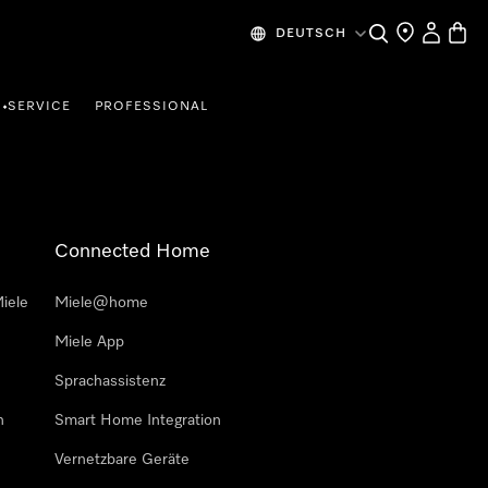
Suche
Händlersuche
Mein Kon
Waren
DEUTSCH
SERVICE
PROFESSIONAL
•
Connected Home
iele
Miele@home
Miele App
Sprachassistenz
n
Smart Home Integration
Vernetzbare Geräte