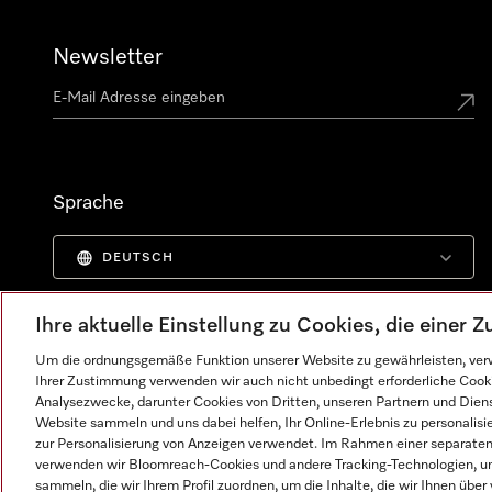
Newsletter
Sprache
DEUTSCH
Ihre aktuelle Einstellung zu Cookies, die einer
Um die ordnungsgemäße Funktion unserer Website zu gewährleisten, verw
Ihrer Zustimmung verwenden wir auch nicht unbedingt erforderliche Cook
Analysezwecke, darunter Cookies von Dritten, unseren Partnern und Dienst
Website sammeln und uns dabei helfen, Ihr Online-Erlebnis zu personalis
zur Personalisierung von Anzeigen verwendet. Im Rahmen einer separaten E
verwenden wir Bloomreach-Cookies und andere Tracking-Technologien, um
sammeln, die wir Ihrem Profil zuordnen, um die Inhalte, die wir Ihnen übe