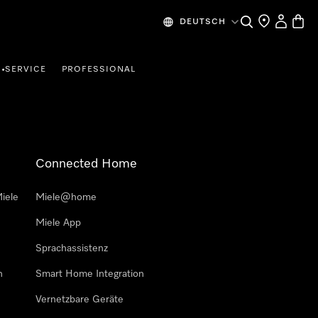
Suche
Händlersuche
Mein Kon
Waren
DEUTSCH
SERVICE
PROFESSIONAL
•
Connected Home
iele
Miele@home
Miele App
Sprachassistenz
n
Smart Home Integration
Vernetzbare Geräte