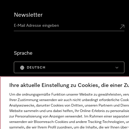
Newsletter
Sprache
DEUTSCH
Ihre aktuelle Einstellung zu Cookies, die einer
Um die ordnungsgemäße Funktion unserer Website zu gewährleisten, verw
Ihrer Zustimmung verwenden wir auch nicht unbedingt erforderliche Cook
Analysezwecke, darunter Cookies von Dritten, unseren Partnern und Dienst
Website sammeln und uns dabei helfen, Ihr Online-Erlebnis zu personalis
zur Personalisierung von Anzeigen verwendet. Im Rahmen einer separaten E
verwenden wir Bloomreach-Cookies und andere Tracking-Technologien, um
sammeln, die wir Ihrem Profil zuordnen, um die Inhalte, die wir Ihnen übe