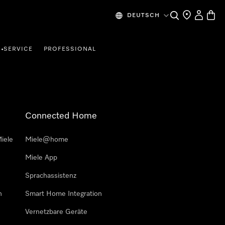
Suche
Händlersuche
Mein Kon
Waren
DEUTSCH
SERVICE
PROFESSIONAL
•
Connected Home
iele
Miele@home
Miele App
Sprachassistenz
n
Smart Home Integration
Vernetzbare Geräte