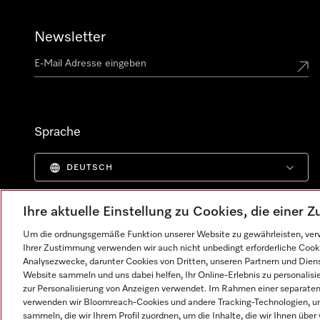
Newsletter
Sprache
DEUTSCH
Ihre aktuelle Einstellung zu Cookies, die einer
Um die ordnungsgemäße Funktion unserer Website zu gewährleisten, verw
Ihrer Zustimmung verwenden wir auch nicht unbedingt erforderliche Cook
Analysezwecke, darunter Cookies von Dritten, unseren Partnern und Dienst
Website sammeln und uns dabei helfen, Ihr Online-Erlebnis zu personalis
zur Personalisierung von Anzeigen verwendet. Im Rahmen einer separaten E
verwenden wir Bloomreach-Cookies und andere Tracking-Technologien, um
sammeln, die wir Ihrem Profil zuordnen, um die Inhalte, die wir Ihnen übe