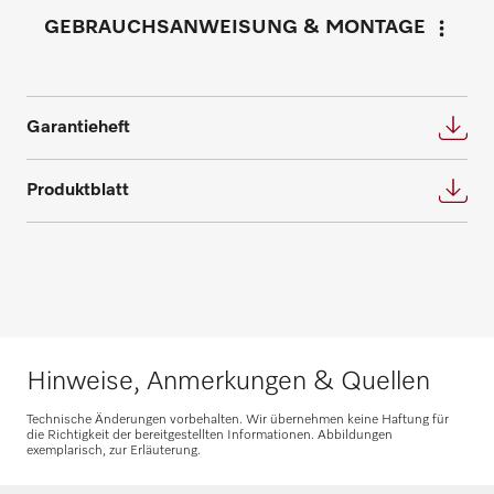
anfordern
Inspektion, Wartung und Instandhaltung
GEBRAUCHSANWEISUNG & MONTAGE
tragen zum Erhalt des Gerätewertes und
Fordern Sie Ihren persönlichen
somit zur Sicherung Ihrer Investition bei.
Beratungstermin für eine individuelle
Wir bieten die passende Lösung für jeden
Planung an.
Bedarf und beantworten gerne weitere
Garantieheft
Fragen zu Service- und Wartungsverträgen.
Beratung anfragen
Produktblatt
Nehmen Sie Kontakt auf
Ersatzteile anfragen
Hinweise, Anmerkungen & Quellen
Benötigen Sie Ersatzteile für Ihre
Technische Änderungen vorbehalten. Wir übernehmen keine Haftung für
Produkte? Melden Sie sich gerne bei uns!
die Richtigkeit der bereitgestellten Informationen. Abbildungen
exemplarisch, zur Erläuterung.
Ersatzteile anfragen