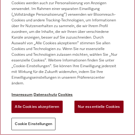
Für Immobilieneigentümerinnen und -eigentümer,
Cookies werden auch zur Personalisierung von Anzeigen
die ihre Mehrfamilienhäuser inklusive
verwendet. Im Rahmen einer separaten Einwilligung
(„Vollständige Personalisierung“) verwenden wir Bloomreach-
Wäschereilösungen planen, ist ein gemeinsamer
Cookies und andere Tracking-Technologien, um Informationen
Waschraum eine effektive Lösung. Die Entscheidung
über Ihr Nutzerverhalten zu sammeln, die wir Ihrem Profil
für individuelle Waschmaschinen in jeder Wohnung
zuordnen, um die Inhalte, die wir Ihnen über verschiedene
Kanäle anzeigen, besser auf Sie zuzuschneiden. Durch
ist nicht nur mit erheblichen Kosten für
Auswahl von „Alle Cookies akzeptieren“ stimmen Sie allen
Eigentümerinnen und Eigentümer und
Cookies und Technologien zu. Wenn Sie nur essenzielle
Bewohnerinnen und Bewohner verbunden, sondern
Cookies und Technologien zulassen möchten, wählen Sie „Nur
ist langfristig gesehen auch nicht nachhaltig, da
essenzielle Cookies“. Weitere Informationen finden Sie unter
„Cookie-Einstellungen“. Sie können Ihre Einwilligung jederzeit
dadurch der Wasser- und Energiebedarf in der
mit Wirkung für die Zukunft widerrufen, indem Sie Ihre
gesamten Anlage steigt. Gemeinsam genutzte
Einwilligungseinstellungen in unserem Präferenzcenter
Waschmaschinen und Trockner verringern auch den
ändern.
Platzbedarf in den Wohnungen und bieten somit
Impressum
Datenschutz
Cookies
eine bessere Lebensqualität.
Alle Cookies akzeptieren
Nur essentielle Cookies
Mehr erfahren
Cookie Einstellungen