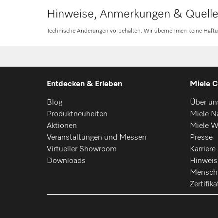
PG 8581
Hinweise, Anmerkungen & Quell
Technische Änderungen vorbehalten. Wir übernehmen keine Haftung 
PG 8582
PG 8583
PG 8583 CD
Entdecken & Erleben
Miele C
PG 8591
Blog
Über un
Produktneuheiten
Miele Na
PG 8592
Aktionen
Miele W
Veranstaltungen und Messen
Presse
PG 8593
Virtueller Showroom
Karriere
Downloads
Hinwei
Mensch
Zertifika