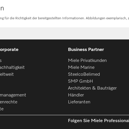
en
für die Richtigkeit der bereitgestellten Informationen. Abbildungen exemplarisch, z
orporate
Business Partner
s
Miele Privatkunden
chhaltigkeit
Miele Marine
eltweit
SteelcoBelimed
SMP GmbH
Architekten & Bauträger
smanagement
Händler
enrechte
Lieferanten
te
Folgen Sie Miele Professiona