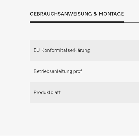
Inspektion, Wartung und Instandhaltung t
Lösung für jeden
PFD 404 U
GEBRAUCHSANWEISUNG & MONTAGE
Individuellen Beratungste
PFD 405
Fordern Sie Ihren persönlichen Beratungste
PFD 405 U
Planung an.
EU Konformitätserklärung
PFD 407
Beratung anfrag
PFD 407 U
Betriebsanleitung prof
PTD 701
Produktblatt
PTD 702
PTD 703
PTD 704