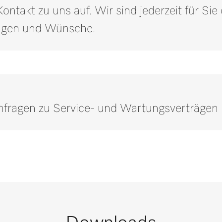
ntakt zu uns auf. Wir sind jederzeit für Si
350
i
ragen und Wünsche.
1.56
2.16
Anfragen zu Service- und Wartungsverträgen
Rufen Sie unsere Experten an.
oder weitere Informationen benötigen, kontaktieren Sie uns bi
Kontaktieren Sie uns
Service- und Wartungsverträge