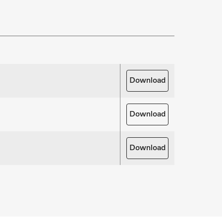
 Investition bei. Wir bieten die passende
artungsverträgen.
tzteile anfragen
für Ihre Produkte? Melden Sie sich gerne bei
uns!
Download
rsatzteile anfragen
Download
Download