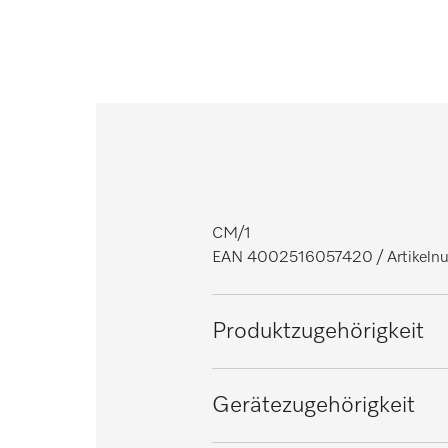
CM/1
EAN 4002516057420
/ Artike
Produktzugehörigkeit
Spülmaschinen Frischwasser
Gerätezugehörigkeit
Spülmaschinen Tank