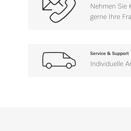
PG 8166
Nehmen Sie Ko
Aussenmass, Bruttotiefe in mm
PG 8169
gerne Ihre F
Nettogewicht in kg
PTD 901
Bruttogewicht in kg
i
PFD 400
Service & Support
PFD 400 U
Individuelle 
PFD 401
PFD 401 U
Wenn Sie Fragen haben 
PFD 402
PFD 402 U
PFD 404