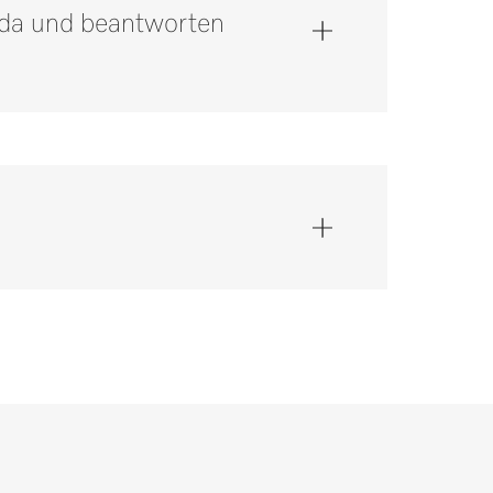
e da und beantworten
tte unter 0848 551 670.