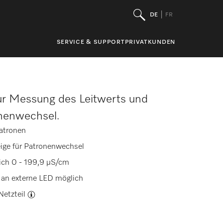
DE
FR
SERVICE & SUPPORT
PRIVATKUNDEN
r Messung des Leitwerts und
onenwechsel.
patronen
ige für Patronenwechsel
ich 0 - 199,9 µS/cm
s an externe LED möglich
Netzteil