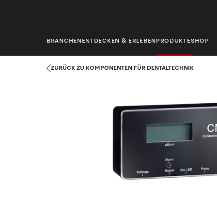
springen
BRANCHEN
ENTDECKEN & ERLEBEN
PRODUKTE
SHOP
Startseite
Produkte
Dentaltechnik
Komponenten für Dental
ZURÜCK ZU KOMPONENTEN FÜR DENTALTECHNIK