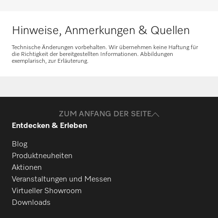
Hinweise, Anmerkungen & Quellen
Ersatzteile anfragen
Technische Änderungen vorbehalten. Wir übernehmen keine Haftung für
die Richtigkeit der bereitgestellten Informationen. Abbildungen
exemplarisch, zur Erläuterung.
Benötigen Sie Ersatzteile für Ihre
Produkte? Melden Sie sich gerne bei uns!
Ersatzteile anfragen
ZUM ANFANG DER SEITE
Entdecken & Erleben
Blog
Produktneuheiten
Aktionen
Veranstaltungen und Messen
Virtueller Showroom
Downloads