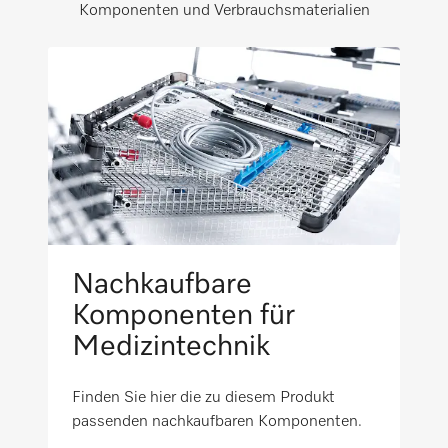
PWA 8672
Komponenten und Verbrauchsmaterialien
Nettogewicht in kg
0.2
PWD 7121
Bruttogewicht in kg
i
0.2
PWD 7122
PWD 8682
Nachkaufbare
PWD 8682 CD
Komponenten für
Medizintechnik
PWD 8692
Finden Sie hier die zu diesem Produkt
passenden nachkaufbaren Komponenten.