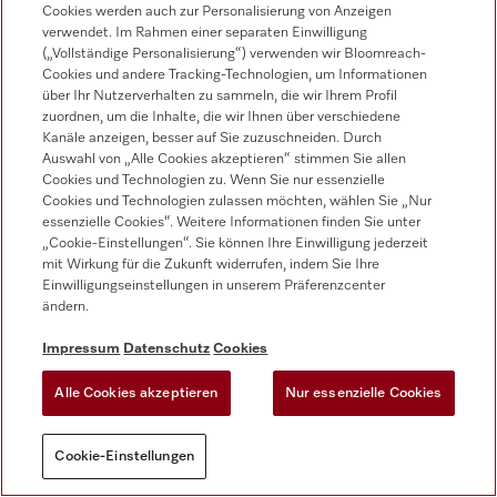
Cookies werden auch zur Personalisierung von Anzeigen
verwendet. Im Rahmen einer separaten Einwilligung
Tief
Brühtemperatur
(„Vollständige Personalisierung“) verwenden wir Bloomreach-
Cookies und andere Tracking-Technologien, um Informationen
über Ihr Nutzerverhalten zu sammeln, die wir Ihrem Profil
Aus
zuordnen, um die Inhalte, die wir Ihnen über verschiedene
Vorbrühen
Kanäle anzeigen, besser auf Sie zuzuschneiden. Durch
Auswahl von „Alle Cookies akzeptieren“ stimmen Sie allen
Cookies und Technologien zu. Wenn Sie nur essenzielle
4. Position von links
Mahlgrad
Cookies und Technologien zulassen möchten, wählen Sie „Nur
essenzielle Cookies“. Weitere Informationen finden Sie unter
„Cookie-Einstellungen“. Sie können Ihre Einwilligung jederzeit
mit Wirkung für die Zukunft widerrufen, indem Sie Ihre
Limited Edition – Selection Brazil
Einwilligungseinstellungen in unserem Präferenzcenter
ändern.
Impressum
Datenschutz
Cookies
Alle Cookies akzeptieren
Nur essenzielle Cookies
Für Kaffee
Cookie-Einstellungen
7. Position von links
Mahlmenge