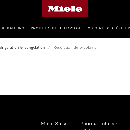
Page d'accueil de Miele
ASPIRATEURS
PRODUITS DE NETTOYAGE
CUISINE D’EXTÉRIEU
frigération & congélation
/
Résolution du problème
Miele Suisse
Pourquoi choisir