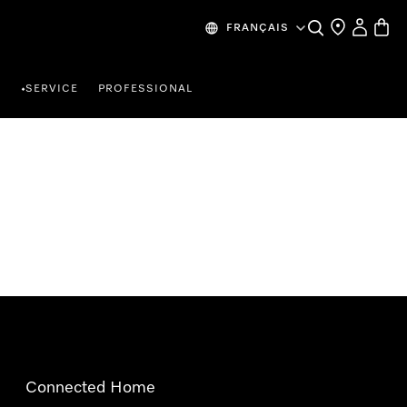
Search
Find a store
My Accou
Baske
FRANÇAIS
R
SERVICE
PROFESSIONAL
•
Connected Home