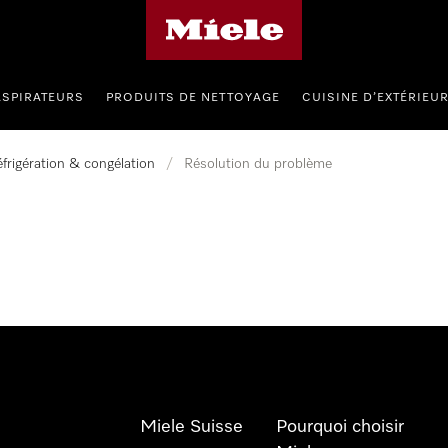
Page d'accueil de Miele
ASPIRATEURS
PRODUITS DE NETTOYAGE
CUISINE D’EXTÉRIEU
frigération & congélation
/
Résolution du problème
Miele Suisse
Pourquoi choisir