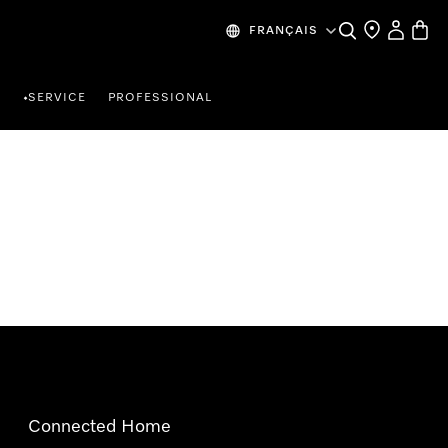
Search
Find a store
My Accou
Baske
FRANÇAIS
R
SERVICE
PROFESSIONAL
•
Connected Home