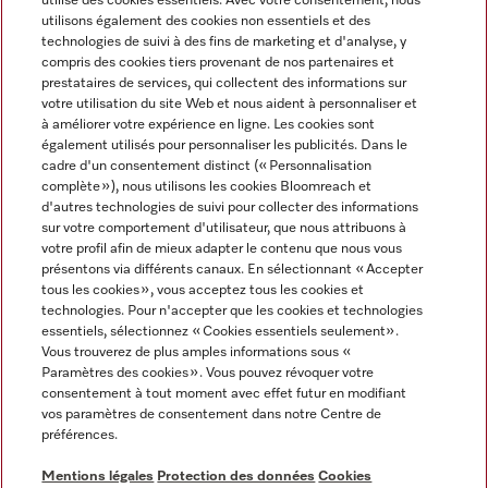
utilise des cookies essentiels. Avec votre consentement, nous
utilisons également des cookies non essentiels et des
technologies de suivi à des fins de marketing et d'analyse, y
compris des cookies tiers provenant de nos partenaires et
prestataires de services, qui collectent des informations sur
Langue
votre utilisation du site Web et nous aident à personnaliser et
à améliorer votre expérience en ligne. Les cookies sont
également utilisés pour personnaliser les publicités. Dans le
FRANÇAIS
cadre d'un consentement distinct (« Personnalisation
complète »), nous utilisons les cookies Bloomreach et
d'autres technologies de suivi pour collecter des informations
sur votre comportement d'utilisateur, que nous attribuons à
votre profil afin de mieux adapter le contenu que nous vous
présentons via différents canaux. En sélectionnant « Accepter
Miele sur Youtube
Miele sur Instagram
Miele sur Facebook
Miele sur Pinterest
Miele sur LinkedIn
tous les cookies », vous acceptez tous les cookies et
technologies. Pour n'accepter que les cookies et technologies
essentiels, sélectionnez « Cookies essentiels seulement».
Vous trouverez de plus amples informations sous «
Paramètres des cookies ». Vous pouvez révoquer votre
consentement à tout moment avec effet futur en modifiant
Mentions légales
vos paramètres de consentement dans notre Centre de
préférences.
CGV
Protection des données
Mentions légales
Protection des données
Cookies