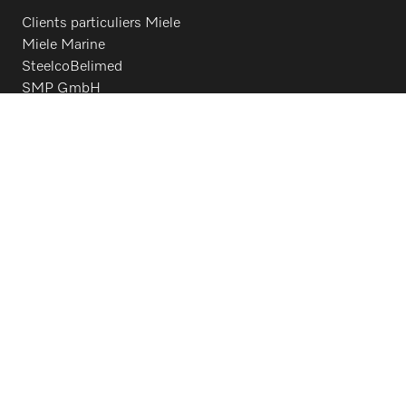
Clients particuliers Miele
Miele Marine
SteelcoBelimed
SMP GmbH
Architectes & promoteurs
Revendeurs
Fournisseurs
Contact
Aperçu du contact
Distribution/Service après-vente
0848 551 670
Suivez Miele Professional