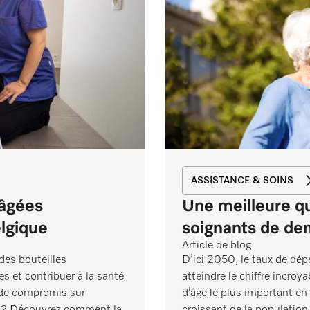
ASSISTANCE & SOINS
 âgées
Une meilleure qu
lgique
soignants de de
Article de blog
des bouteilles
D’ici 2050, le taux de dé
es et contribuer à la santé
atteindre le chiffre incroy
 de compromis sur
d’âge le plus important e
le ? Découvrez comment la
croissant de la population