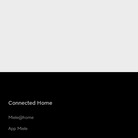
Connected Home
Miele@home
App Miele