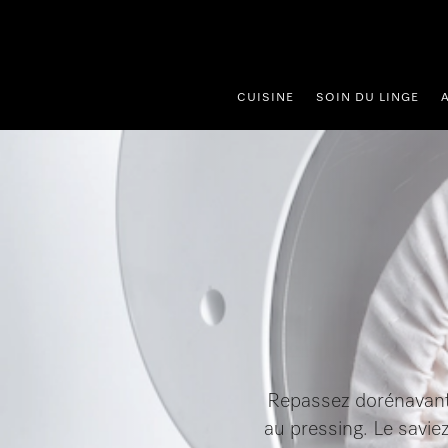
er au contenu
CUISINE
SOIN DU LINGE
Repassez dorénavant à
au pressing. Le savi