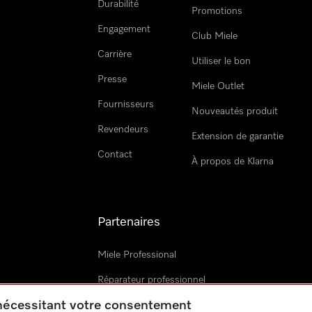
Durabilité
Promotions
Engagement
Club Miele
Carrière
Utiliser le bon
Presse
Miele Outlet
Fournisseurs
Nouveautés produit
Revendeurs
Extension de garantie
Contact
À propos de Klarna
Partenaires
Miele Professional
Réparateur professionnel
 nécessitant votre consentement
Miele Marine