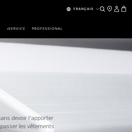
My Accou
Basket
Search
Find a store
FRANÇAIS
R
SERVICE
PROFESSIONAL
•
sans devoir l'apporter
epasser les vêtements