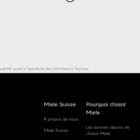
bilité quant à l’exactitude des informations fournies.
Miele Suisse
Pourquoi choisir
Miele
À propos de nous
Les bonnes raisons de
Miele Suisse
choisir Miele