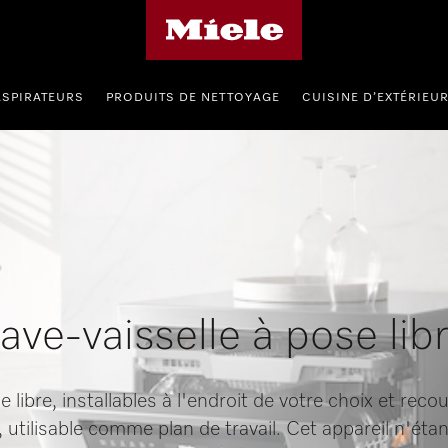
Page d'accueil de Miele
ASPIRATEURS
PRODUITS DE NETTOYAGE
CUISINE D’EXTÉRIEU
ave-vaisselle à pose lib
 libre, installables à l'endroit de votre choix et re
, utilisable comme plan de travail. Cet appareil n'ét