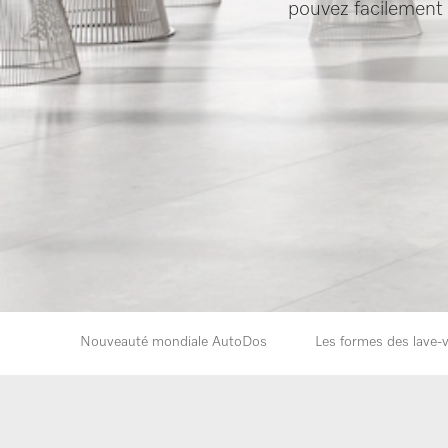
pouvez facilement 
Nouveauté mondiale AutoDos
Les formes des lave-v