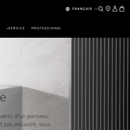
My Accou
Basket
Search
Find a store
FRANÇAIS
R
SERVICE
PROFESSIONAL
•
re
couverts d'un panneau
ant pas encastré, vous