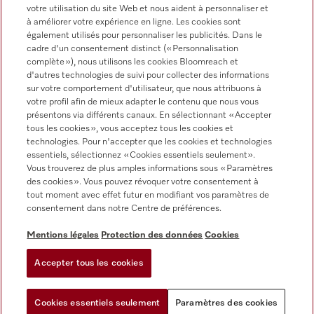
votre utilisation du site Web et nous aident à personnaliser et
FRANÇAIS
à améliorer votre expérience en ligne. Les cookies sont
également utilisés pour personnaliser les publicités. Dans le
cadre d'un consentement distinct (« Personnalisation
complète »), nous utilisons les cookies Bloomreach et
d'autres technologies de suivi pour collecter des informations
Miele sur Youtube
Miele sur Instagram
Miele sur Facebook
Miele sur Pinterest
Miele sur LinkedIn
sur votre comportement d'utilisateur, que nous attribuons à
votre profil afin de mieux adapter le contenu que nous vous
présentons via différents canaux. En sélectionnant « Accepter
tous les cookies », vous acceptez tous les cookies et
technologies. Pour n'accepter que les cookies et technologies
essentiels, sélectionnez « Cookies essentiels seulement».
Vous trouverez de plus amples informations sous « Paramètres
des cookies ». Vous pouvez révoquer votre consentement à
tout moment avec effet futur en modifiant vos paramètres de
Mentions légales
consentement dans notre Centre de préférences.
CGV
Protection des données
Mentions légales
Protection des données
Cookies
Conditions d'utilisation
Accepter tous les cookies
Cookie Settings
Cookies essentiels seulement
Paramètres des cookies