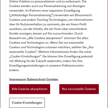
Online-Erlebnis zu personalisieren und zu verbessern. Die
Cookies werden auch zur Personalisierung von Anzeigen
DEUTSCH
verwendet. Im Rahmen einer separaten Einwilligung
(„Vollständige Personalisierung“) verwenden wir Bloomreach-
Cookies und andere Tracking-Technologien, um Informationen
über Ihr Nutzerverhalten zu sammeln, die wir Ihrem Profil
zuordnen, um die Inhalte, die wir Ihnen über verschiedene
Kanäle anzeigen, besser auf Sie zuzuschneiden. Durch
Miele auf Youtube
Miele auf Instagram
Miele auf Facebook
Miele auf LinkedIn
Miele auf LinkedIn
Auswahl von „Alle Cookies akzeptieren“ stimmen Sie allen
Cookies und Technologien zu. Wenn Sie nur essenzielle
Cookies und Technologien zulassen möchten, wählen Sie „Nur
essenzielle Cookies“. Weitere Informationen finden Sie unter
„Cookie-Einstellungen“. Sie können Ihre Einwilligung jederzeit
mit Wirkung für die Zukunft widerrufen, indem Sie Ihre
Impressum
Einwilligungseinstellungen in unserem Präferenzcenter
ändern.
AGB
Datenschutz
Impressum
Datenschutz
Cookies
Nutzungsbedigungen
Alle Cookies akzeptieren
Nur essenzielle Cookies
Cookie-Einstellungen
Cookie-Einstellungen