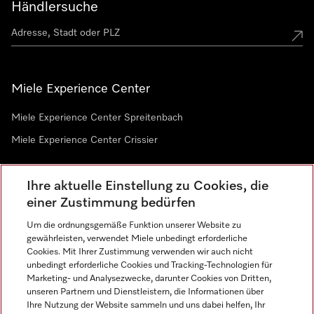
Händlersuche
Miele Experience Center
Miele Experience Center Spreitenbach
Miele Experience Center Crissier
Ihre aktuelle Einstellung zu Cookies, die
Newsletter
einer Zustimmung bedürfen
Um die ordnungsgemäße Funktion unserer Website zu
gewährleisten, verwendet Miele unbedingt erforderliche
Cookies. Mit Ihrer Zustimmung verwenden wir auch nicht
unbedingt erforderliche Cookies und Tracking-Technologien für
Marketing- und Analysezwecke, darunter Cookies von Dritten,
unseren Partnern und Dienstleistern, die Informationen über
Sprache
Ihre Nutzung der Website sammeln und uns dabei helfen, Ihr