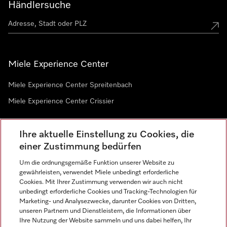
Händlersuche
Miele Experience Center
Miele Experience Center Spreitenbach
Miele Experience Center Crissier
Ihre aktuelle Einstellung zu Cookies, die
Newsletter
einer Zustimmung bedürfen
Um die ordnungsgemäße Funktion unserer Website zu
gewährleisten, verwendet Miele unbedingt erforderliche
Cookies. Mit Ihrer Zustimmung verwenden wir auch nicht
unbedingt erforderliche Cookies und Tracking-Technologien für
Marketing- und Analysezwecke, darunter Cookies von Dritten,
unseren Partnern und Dienstleistern, die Informationen über
Sprache
Ihre Nutzung der Website sammeln und uns dabei helfen, Ihr