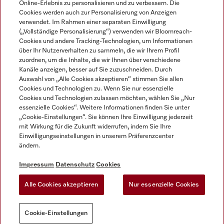
Online-Erlebnis zu personalisieren und zu verbessern. Die
Cookies werden auch zur Personalisierung von Anzeigen
DEUTSCH
verwendet. Im Rahmen einer separaten Einwilligung
(„Vollständige Personalisierung“) verwenden wir Bloomreach-
Cookies und andere Tracking-Technologien, um Informationen
über Ihr Nutzerverhalten zu sammeln, die wir Ihrem Profil
zuordnen, um die Inhalte, die wir Ihnen über verschiedene
Kanäle anzeigen, besser auf Sie zuzuschneiden. Durch
Miele auf Youtube
Miele auf Instagram
Miele auf Facebook
Miele auf LinkedIn
Miele auf LinkedIn
Auswahl von „Alle Cookies akzeptieren“ stimmen Sie allen
Cookies und Technologien zu. Wenn Sie nur essenzielle
Cookies und Technologien zulassen möchten, wählen Sie „Nur
essenzielle Cookies“. Weitere Informationen finden Sie unter
„Cookie-Einstellungen“. Sie können Ihre Einwilligung jederzeit
mit Wirkung für die Zukunft widerrufen, indem Sie Ihre
Impressum
Einwilligungseinstellungen in unserem Präferenzcenter
ändern.
AGB
Datenschutz
Impressum
Datenschutz
Cookies
Nutzungsbedigungen
Alle Cookies akzeptieren
Nur essenzielle Cookies
Cookie-Einstellungen
Cookie-Einstellungen