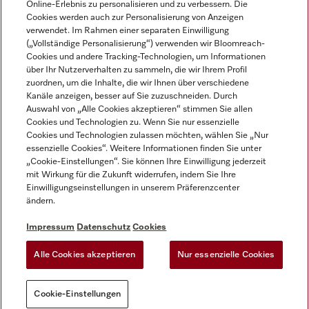
Online-Erlebnis zu personalisieren und zu verbessern. Die
Cookies werden auch zur Personalisierung von Anzeigen
DEUTSCH
verwendet. Im Rahmen einer separaten Einwilligung
(„Vollständige Personalisierung“) verwenden wir Bloomreach-
Cookies und andere Tracking-Technologien, um Informationen
über Ihr Nutzerverhalten zu sammeln, die wir Ihrem Profil
zuordnen, um die Inhalte, die wir Ihnen über verschiedene
Kanäle anzeigen, besser auf Sie zuzuschneiden. Durch
Miele auf Youtube
Miele auf Instagram
Miele auf Facebook
Miele auf LinkedIn
Miele auf LinkedIn
Auswahl von „Alle Cookies akzeptieren“ stimmen Sie allen
Cookies und Technologien zu. Wenn Sie nur essenzielle
Cookies und Technologien zulassen möchten, wählen Sie „Nur
essenzielle Cookies“. Weitere Informationen finden Sie unter
„Cookie-Einstellungen“. Sie können Ihre Einwilligung jederzeit
mit Wirkung für die Zukunft widerrufen, indem Sie Ihre
Impressum
Einwilligungseinstellungen in unserem Präferenzcenter
ändern.
AGB
Datenschutz
Impressum
Datenschutz
Cookies
Nutzungsbedigungen
Alle Cookies akzeptieren
Nur essenzielle Cookies
Cookie-Einstellungen
Cookie-Einstellungen