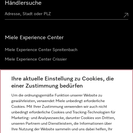
Händlersuche
Miele Experience Center
Miele Experience Center Spreitenbach
Miele Experience Center Crissier
Ihre aktuelle Einstellung zu Cookies, die
Newsletter
einer Zustimmung bedürfen
Um die ordnungsgemäße Funktion unserer Website zu
gewährleisten, verwendet Miele unbedingt erforderliche
Cookies. Mit Ihrer Zustimmung verwenden wir auch nicht
unbedingt erforderliche Cookies und Tracking-Technologien für
Marketing- und Analysezwecke, darunter Cookies von Dritten,
unseren Partnern und Dienstleistern, die Informationen über
Sprache
Ihre Nutzung der Website sammeln und uns dabei helfen, Ihr