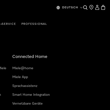
Suche
Händlersuche
Mein Kon
Waren
DEUTSCH
SERVICE
PROFESSIONAL
•
Connected Home
iele
Miele@home
Miele App
Sprachassistenz
n
Smart Home Integration
Vernetzbare Geräte