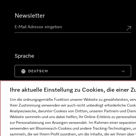
Newsletter
Sprache
DEUTSCH
Ihre aktuelle Einstellung zu Cookies, die einer
Um die ordnungsgemäße Funktion unserer Website zu gewährleisten, verw
Ihrer Zustimmung verwenden wir auch nicht unbedingt erforderliche Cook
Analysezwecke, darunter Cookies von Dritten, unseren Partnern und Dienst
Website sammeln und uns dabei helfen, Ihr Online-Erlebnis zu personalis
zur Personalisierung von Anzeigen verwendet. Im Rahmen einer separaten E
verwenden wir Bloomreach-Cookies und andere Tracking-Technologien, um
sammeln, die wir Ihrem Profil zuordnen, um die Inhalte, die wir Ihnen übe